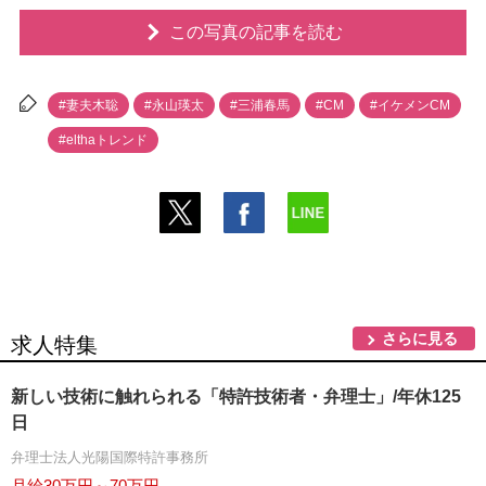
この写真の記事を読む
#妻夫木聡
#永山瑛太
#三浦春馬
#CM
#イケメンCM
#elthaトレンド
さらに見る
求人特集
新しい技術に触れられる「特許技術者・弁理士」/年休125
日
弁理士法人光陽国際特許事務所
月給30万円～70万円