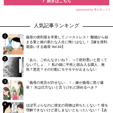
続きはこちら
sponsored by 求人ボックス
人気記事ランキング
義母の便利屋を卒業してノーストレス！ 離婚から始
まる妻と娘の新たな人生に悔いはなし！【嫁を便利
屋扱いする義母 Vol.44】
「あら、ごめんなさいね？」って絶対悪いと思って
ないでしょ…！ 私の畑に平然と踏み入る隣人…無
視？悪意？その行動にモヤモヤが止まらない
「義母の発言が許せない…！」嫁が義母に怒り爆
発！ 夫は仕方ないと言うけれど諦めるべき？
ほぼ手ぶらなのに彼女の荷物は持ちたくない？ 彼を
理解できないけど楽しまないともったいない！【あ