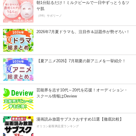
朝1分貼るだけ！ミルクピールで一日中ずっとうるツ
ヤ肌
（PR）サボリーノ
2026年7月夏ドラマも、注目作＆話題作が勢ぞろい！
【夏アニメ2026】7月期夏の新アニメを一挙紹介！
芸能界を志す10代～20代を応援！オーディション・
スクール情報はDeview
漫画読み放題サブスクおすすめ11選【徹底比較】
オリコン顧客満足度ランキング