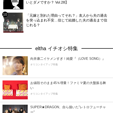
いとダメですか？ Vol.28】
「元嫁と別れた理由ってそれ？」友人から夫の過去
を突っ込まれ不安…信じて結婚した夫の過去まで信
じれる？
eltha イチオシ特集
向井康二イケメンすぎ！純愛『（LOVE SONG）』
オリコンタイアップ特集
お値段そのまま45％増量！ファミマ夏の大盤振る舞
い
オリコンタイアップ特集
SUPER★DRAGON、自ら描いた”レトロフューチャ
ー”