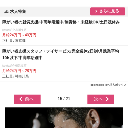
さらに見る
求人特集
障がい者の就労支援/中高年活躍中/無資格・未経験OK/土日祝休み
kotrio紹介品川支店
月給24万円～40万円
正社員 / 東京都
障がい者支援スタッフ・デイサービス/完全週休2日制/月残業平均
10h以下/中高年活躍中
kotrio紹介横浜支店
月給24万円～28万円
正社員 / 神奈川県
sponsored by 求人ボックス
15 / 21
前へ
次へ