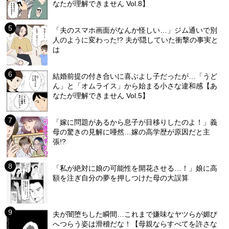
なたが理解できません Vol.8】
「夫のスマホ画面がなんか怪しい…」ジム通いで別
人のように変わった!? 夫が隠していた衝撃の事実と
は
結婚前提の付き合いに喜ぶよし子だったが…「うど
ん」と「オムライス」から始まる小さな違和感【あ
なたが理解できません Vol.5】
「嫁に問題があるから息子が目移りしたのよ！」義
母の驚きの見解に唖然…嫁の高学歴が原因だと主
張!?
「私が絶対に娘の可能性を開花させる…！」娘に高
額を注ぎ自分の夢を押しつけた母の大誤算
夫が闇堕ちした瞬間…これまで嫌味なヤツらが媚び
へつらう姿は滑稽だな！【母親ならすべてを許さな