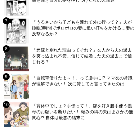
額を注ぎ自分の夢を押しつけた母の大誤算
「うるさいから子どもを連れて外に行って？」夫が
睡眠3時間でボロボロの妻に追い打ちをかける…妻の
反撃なるか？
「元嫁と別れた理由ってそれ？」友人から夫の過去
を突っ込まれ不安…信じて結婚した夫の過去まで信
じれる？
「自転車借りたよ～！」って勝手に!? ママ友の常識
が理解できない！ 次に貸してと言ってきたのは…
「育休中でしょ？手伝って！」嫁を好き勝手使う義
母のお願いを断りたい！ 頼みの綱の夫はまさかの無
関心!? 自体は最悪の結末に…