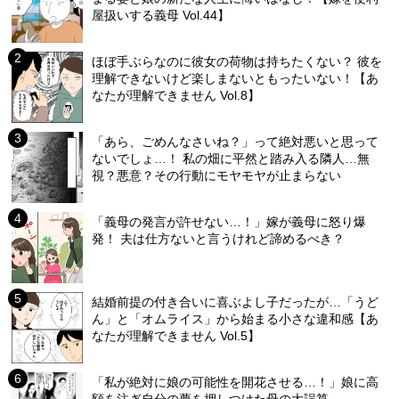
屋扱いする義母 Vol.44】
ほぼ手ぶらなのに彼女の荷物は持ちたくない？ 彼を
理解できないけど楽しまないともったいない！【あ
なたが理解できません Vol.8】
「あら、ごめんなさいね？」って絶対悪いと思って
ないでしょ…！ 私の畑に平然と踏み入る隣人…無
視？悪意？その行動にモヤモヤが止まらない
「義母の発言が許せない…！」嫁が義母に怒り爆
発！ 夫は仕方ないと言うけれど諦めるべき？
結婚前提の付き合いに喜ぶよし子だったが…「うど
ん」と「オムライス」から始まる小さな違和感【あ
なたが理解できません Vol.5】
「私が絶対に娘の可能性を開花させる…！」娘に高