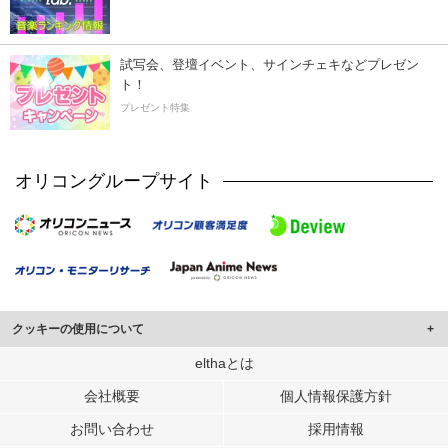
試写会、登壇イベント、サインチェキなどプレゼン
ト！
プレゼント特集
オリコングループサイト
クッキーの使用について
このサイトでは Cookie を使用して、ユーザーに合わせたコンテンツや広告の
elthaとは
表示、ソーシャル メディア機能の提供、広告の表示回数やクリック数の測定を
会社概要
個人情報保護方針
行っています。
また、ユーザーによるサイトの利用状況についても情報を収集し、ソーシャル
お問い合わせ
採用情報
メディアや広告配信、データ解析の各パートナーに提供しています。
各パートナーは、この情報とユーザーが各パートナーに提供した他の情報や、