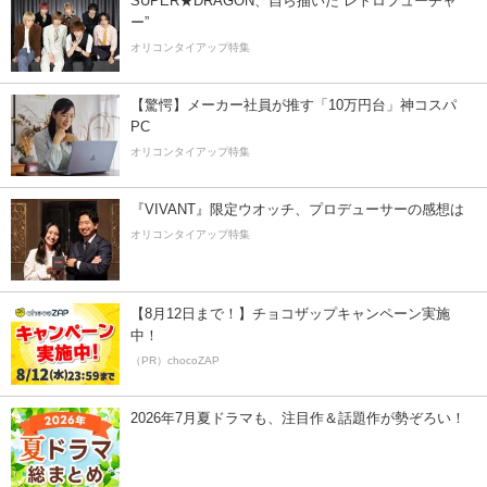
SUPER★DRAGON、自ら描いた”レトロフューチャ
ー”
オリコンタイアップ特集
【驚愕】メーカー社員が推す「10万円台」神コスパ
PC
オリコンタイアップ特集
『VIVANT』限定ウオッチ、プロデューサーの感想は
オリコンタイアップ特集
【8月12日まで！】チョコザップキャンペーン実施
中！
（PR）chocoZAP
2026年7月夏ドラマも、注目作＆話題作が勢ぞろい！