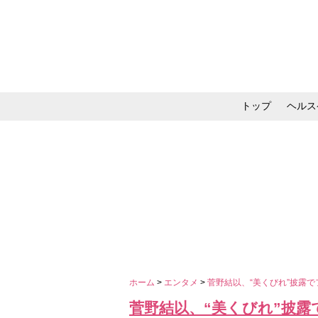
トップ
ヘルス
メイク・コスメ・スキ
ホーム
>
エンタメ
>
菅野結以、“美くびれ”披露
菅野結以、“美くびれ”披露