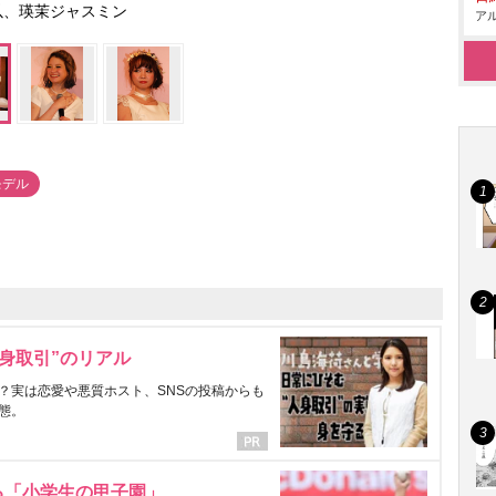
以、瑛茉ジャスミン
アル
モデル
身取引”のリアル
？実は恋愛や悪質ホスト、SNSの投稿からも
態。
る「小学生の甲子園」