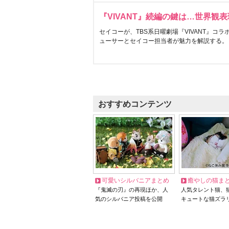
『VIVANT』続編の鍵は…世界観
セイコーが、TBS系日曜劇場『VIVANT』コ
ューサーとセイコー担当者が魅力を解説する。
おすすめコンテンツ
可愛いシルバニアまとめ
癒やしの猫ま
『鬼滅の刃』の再現ほか、人
人気タレント猫、
気のシルバニア投稿を公開
キュートな猫ズラ