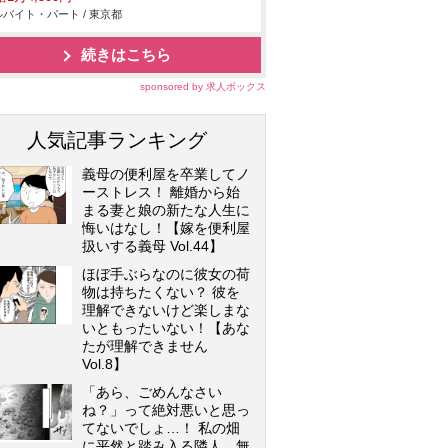
バイト・パート / 東京都
続きはこちら
sponsored by 求人ボックス
人気記事ランキング
義母の便利屋を卒業してノ
ーストレス！ 離婚から始
まる妻と娘の新たな人生に
悔いはなし！【嫁を便利屋
扱いする義母 Vol.44】
ほぼ手ぶらなのに彼女の荷
物は持ちたくない？ 彼を
理解できないけど楽しまな
いともったいない！【あな
たが理解できません
Vol.8】
「あら、ごめんなさい
ね？」って絶対悪いと思っ
てないでしょ…！ 私の畑
に平然と踏み入る隣人…無