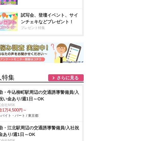
試写会、登壇イベント、サイ
ンチェキなどプレゼント！
プレゼント特集
人特集
さらに見る
勤・牛込柳町駅周辺の交通誘導警備員/入
祝い金あり/週1日～OK
式会社MSK
1万4,500円～
バイト・パート / 東京都
勤・江北駅周辺の交通誘導警備員/入社祝
金あり/週1日～OK
式会社MSK