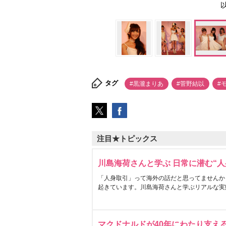
タグ
#黒瀧まりあ
#菅野結以
#
注目★トピックス
川島海荷さんと学ぶ 日常に潜む“人
「人身取引」って海外の話だと思ってませんか
起きています。川島海荷さんと学ぶリアルな実
マクドナルドが40年にわたり支え