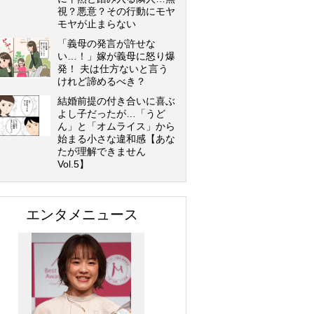
視？悪意？その行動にモヤ
モヤが止まらない
「義母の発言が許せな
い…！」嫁が義母に怒り爆
発！ 夫は仕方ないと言う
けれど諦めるべき？
結婚前提の付き合いに喜ぶ
よし子だったが…「うど
ん」と「オムライス」から
始まる小さな違和感【あな
たが理解できません
Vol.5】
エンタメニュース