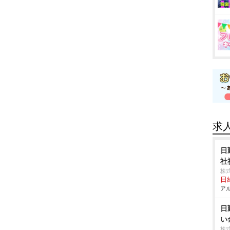
求
日
社
株
日給
アル
日
い
株