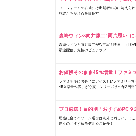
ユニフォームの右袖には出場者のみに与えられ
球児たちが頂点を目指す
森崎ウィン×向井康二“両片思い”
森崎ウィンと向井康二がW主演！映画『（LOVE S
最速配信。究極のピュアラブ！
お値段そのまま45％増量！ファミ
ファミチキにお弁当にアイスも!?ファミリーマ
45％増量作戦」が今夏、シリーズ初の年2回開
プロ厳選！目的別「おすすめPC９
用途に合うパソコン選びは意外と難しい。そこ
途別のおすすめモデルをご紹介！