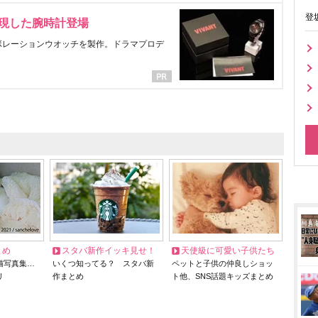
登
表現した腕時計登場
ラボレーションウオッチを製作。ドラマプロデ
とめ
スタバ新作イッキ見せ！
天使級に可愛い子供たち
猫写真集…
いくつ知ってる？ スタバ新
ペットと子供の仲良しショッ
リ
作まとめ
ト他、SNS話題キッズまとめ