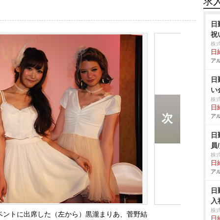
求
日
祝
株
日給
アル
日
い
株
日給
アル
日
員
株
日給
アル
日
入
株
イベントに出席した（左から）黒瀧まりあ、菅野結
日給