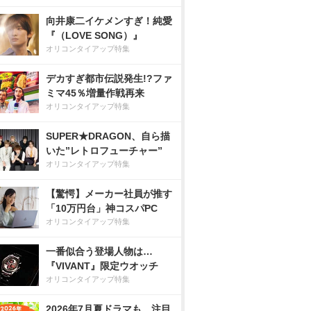
向井康二イケメンすぎ！純愛
『（LOVE SONG）』
オリコンタイアップ特集
デカすぎ都市伝説発生!?ファ
ミマ45％増量作戦再来
オリコンタイアップ特集
SUPER★DRAGON、自ら描
いた”レトロフューチャー”
オリコンタイアップ特集
【驚愕】メーカー社員が推す
「10万円台」神コスパPC
オリコンタイアップ特集
一番似合う登場人物は…
『VIVANT』限定ウオッチ
オリコンタイアップ特集
2026年7月夏ドラマも、注目