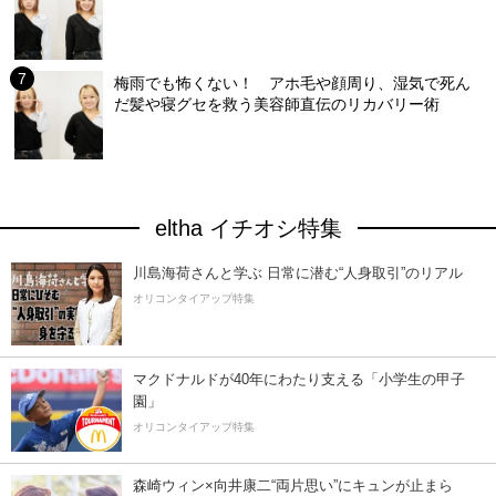
梅雨でも怖くない！ アホ毛や顔周り、湿気で死ん
だ髪や寝グセを救う美容師直伝のリカバリー術
eltha イチオシ特集
川島海荷さんと学ぶ 日常に潜む“人身取引”のリアル
オリコンタイアップ特集
マクドナルドが40年にわたり支える「小学生の甲子
園」
オリコンタイアップ特集
森崎ウィン×向井康二“両片思い”にキュンが止まら