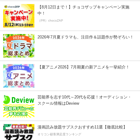
【8月12日まで！】チョコザップキャンペーン実施
中！
（PR）chocoZAP
2026年7月夏ドラマも、注目作＆話題作が勢ぞろい！
【夏アニメ2026】7月期夏の新アニメを一挙紹介！
芸能界を志す10代～20代を応援！オーディション・
スクール情報はDeview
漫画読み放題サブスクおすすめ11選【徹底比較】
オリコン顧客満足度ランキング