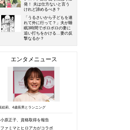
発！ 夫は仕方ないと言う
けれど諦めるべき？
「うるさいから子どもを連
れて外に行って？」夫が睡
眠3時間でボロボロの妻に
追い打ちをかける…妻の反
撃なるか？
エンタメニュース
坂絵莉、4歳長男とランニング
小原正子、資格取得を報告
ファミマとヒロアカがコラボ