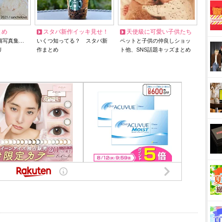
とめ
スタバ新作イッキ見せ！
天使級に可愛い子供たち
猫写真集…
いくつ知ってる？ スタバ新
ペットと子供の仲良しショッ
リ
作まとめ
ト他、SNS話題キッズまとめ