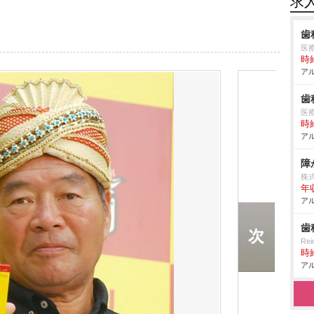
求
歯
医
時給
アル
歯
医
時給
アル
障
株
年
アル
歯
Re
時給
アル