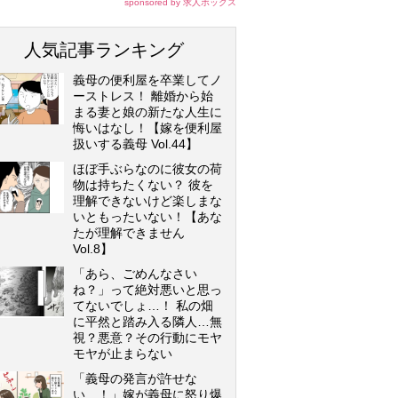
sponsored by 求人ボックス
人気記事ランキング
義母の便利屋を卒業してノ
ーストレス！ 離婚から始
まる妻と娘の新たな人生に
悔いはなし！【嫁を便利屋
扱いする義母 Vol.44】
ほぼ手ぶらなのに彼女の荷
物は持ちたくない？ 彼を
理解できないけど楽しまな
いともったいない！【あな
たが理解できません
Vol.8】
「あら、ごめんなさい
ね？」って絶対悪いと思っ
てないでしょ…！ 私の畑
に平然と踏み入る隣人…無
視？悪意？その行動にモヤ
モヤが止まらない
「義母の発言が許せな
い…！」嫁が義母に怒り爆