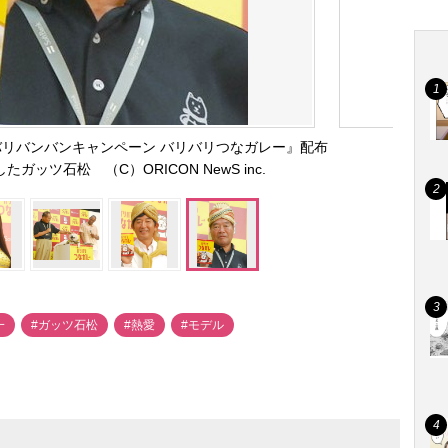
リバンバンキャンペーン バリバリつなガレー』配布
ッツ石松 （C）ORICON NewS inc.
一
#ガッツ石松
#熱愛
#モデル