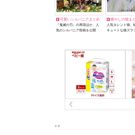
可愛いシルバニアまとめ
癒やしの猫ま
『鬼滅の刃』の再現ほか、人
人気タレント猫、
気のシルバニア投稿を公開
キュートな猫ズラ
P R