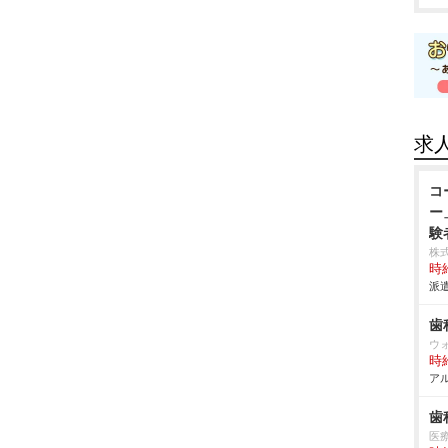
求
コ
ー
験
株
時給
派遣
歯
ウ
時給
アル
歯
医