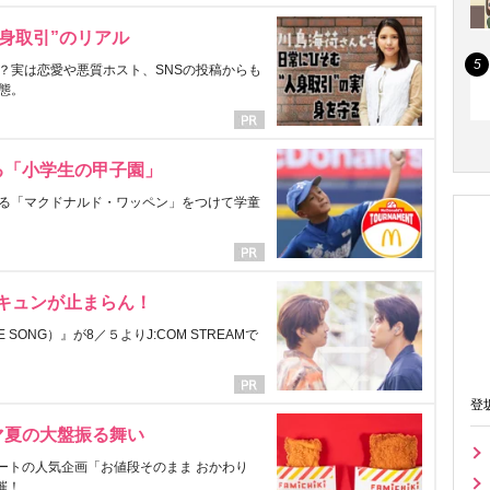
身取引”のリアル
？実は恋愛や悪質ホスト、SNSの投稿からも
態。
る「小学生の甲子園」
る「マクドナルド・ワッペン」をつけて学童
にキュンが止まらん！
ONG）』が8／５よりJ:COM STREAMで
登
マ夏の大盤振る舞い
ートの人気企画「お値段そのまま おかわり
催！