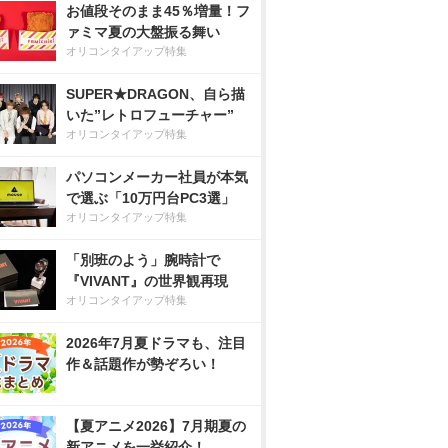
お値段そのまま45％増量！フ
ァミマ夏の大盤振る舞い
オリコンタイアップ特集
SUPER★DRAGON、自ら描
いた”レトロフューチャー”
オリコンタイアップ特集
パソコンメーカー社員が本気
で選ぶ「10万円台PC3選」
オリコンタイアップ特集
「別班のよう」腕時計で
『VIVANT』の世界観再現
オリコンタイアップ特集
2026年7月夏ドラマも、注目
作＆話題作が勢ぞろい！
【夏アニメ2026】7月期夏の
新アニメを一挙紹介！