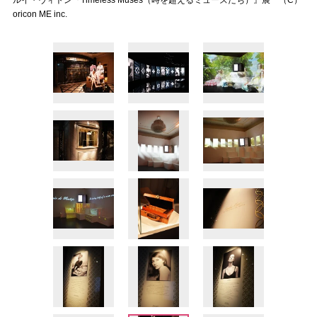
ルイ・ヴィトン『Timeless Muses（時を超えるミューズたち）』展 （C）
oricon ME inc.