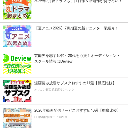
2026年7月夏ドラマも、注目作＆話題作が勢ぞろい！
【夏アニメ2026】7月期夏の新アニメを一挙紹介！
芸能界を志す10代～20代を応援！オーディション・
スクール情報はDeview
漫画読み放題サブスクおすすめ11選【徹底比較】
オリコン顧客満足度ランキング
2026年動画配信サービスおすすめ40選【徹底比較】
CS動画配信サービス20選