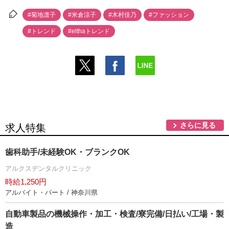
#菊地凛子
#米倉涼子
#木村佳乃
#ファッション
#トレンド
#elthaトレンド
さらに見る
求人特集
歯科助手/未経験OK・ブランクOK
アルクスデンタルクリニック
時給1,250円
アルバイト・パート / 神奈川県
自動車製品の機械操作・加工・検査/寮完備/日払い/工場・製
造