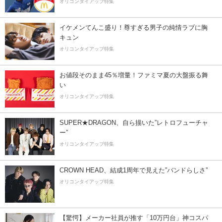
オリコンタイアップ特集
イケメンてんこ盛り！尊すぎる男子の純情ラブに胸
キュン
オリコンタイアップ特集
お値段そのまま45％増量！ファミマ夏の大盤振る舞
い
オリコンタイアップ特集
SUPER★DRAGON、自ら描いた”レトロフューチャ
ー”
オリコンタイアップ特集
CROWN HEAD、結成1周年で見えた”バンドらしさ”
オリコンタイアップ特集
【驚愕】メーカー社員が推す「10万円台」神コスパ