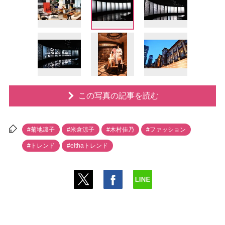
この写真の記事を読む
#菊地凛子
#米倉涼子
#木村佳乃
#ファッション
#トレンド
#elthaトレンド