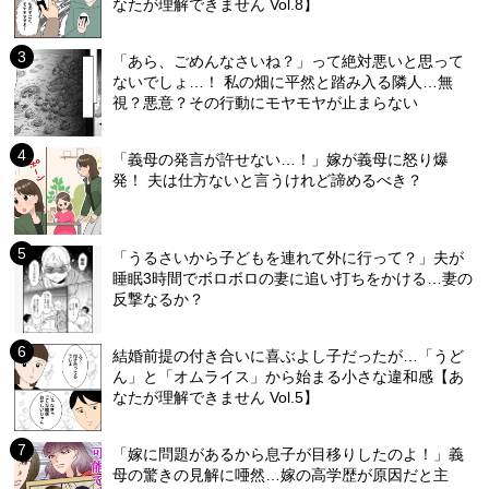
なたが理解できません Vol.8】
「あら、ごめんなさいね？」って絶対悪いと思って
ないでしょ…！ 私の畑に平然と踏み入る隣人…無
視？悪意？その行動にモヤモヤが止まらない
「義母の発言が許せない…！」嫁が義母に怒り爆
発！ 夫は仕方ないと言うけれど諦めるべき？
「うるさいから子どもを連れて外に行って？」夫が
睡眠3時間でボロボロの妻に追い打ちをかける…妻の
反撃なるか？
結婚前提の付き合いに喜ぶよし子だったが…「うど
ん」と「オムライス」から始まる小さな違和感【あ
なたが理解できません Vol.5】
「嫁に問題があるから息子が目移りしたのよ！」義
母の驚きの見解に唖然…嫁の高学歴が原因だと主