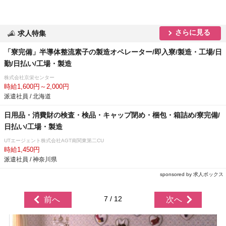
さらに見る
求人特集
「寮完備」半導体整流素子の製造オペレーター/即入寮/製造・工場/日
勤/日払い/工場・製造
株式会社京栄センター
時給1,600円～2,000円
派遣社員 / 北海道
日用品・消費財の検査・検品・キャップ閉め・梱包・箱詰め/寮完備/
日払い/工場・製造
UTエージェント株式会社AGT南関東第二CU
時給1,450円
派遣社員 / 神奈川県
sponsored by 求人ボックス
7 / 12
前へ
次へ