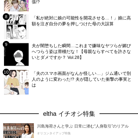
張!?
「私が絶対に娘の可能性を開花させる…！」娘に高
額を注ぎ自分の夢を押しつけた母の大誤算
夫が闇堕ちした瞬間…これまで嫌味なヤツらが媚び
へつらう姿は滑稽だな！【母親ならすべてを許さな
いとダメですか？ Vol.28】
「夫のスマホ画面がなんか怪しい…」ジム通いで別
人のように変わった!? 夫が隠していた衝撃の事実と
は
eltha イチオシ特集
川島海荷さんと学ぶ 日常に潜む“人身取引”のリアル
オリコンタイアップ特集