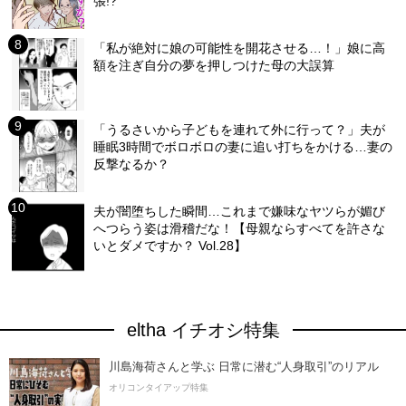
張!?
「私が絶対に娘の可能性を開花させる…！」娘に高
額を注ぎ自分の夢を押しつけた母の大誤算
「うるさいから子どもを連れて外に行って？」夫が
睡眠3時間でボロボロの妻に追い打ちをかける…妻の
反撃なるか？
夫が闇堕ちした瞬間…これまで嫌味なヤツらが媚び
へつらう姿は滑稽だな！【母親ならすべてを許さな
いとダメですか？ Vol.28】
eltha イチオシ特集
川島海荷さんと学ぶ 日常に潜む“人身取引”のリアル
オリコンタイアップ特集