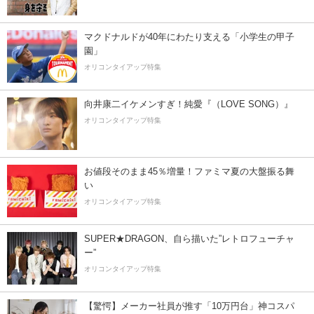
マクドナルドが40年にわたり支える「小学生の甲子
園」
オリコンタイアップ特集
向井康二イケメンすぎ！純愛『（LOVE SONG）』
オリコンタイアップ特集
お値段そのまま45％増量！ファミマ夏の大盤振る舞
い
オリコンタイアップ特集
SUPER★DRAGON、自ら描いた”レトロフューチャ
ー”
オリコンタイアップ特集
【驚愕】メーカー社員が推す「10万円台」神コスパ