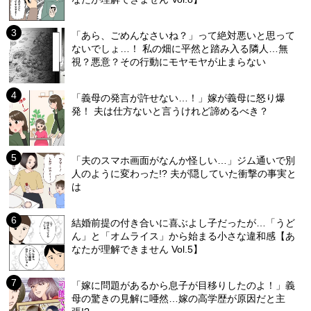
「あら、ごめんなさいね？」って絶対悪いと思って
ないでしょ…！ 私の畑に平然と踏み入る隣人…無
視？悪意？その行動にモヤモヤが止まらない
「義母の発言が許せない…！」嫁が義母に怒り爆
発！ 夫は仕方ないと言うけれど諦めるべき？
「夫のスマホ画面がなんか怪しい…」ジム通いで別
人のように変わった!? 夫が隠していた衝撃の事実と
は
結婚前提の付き合いに喜ぶよし子だったが…「うど
ん」と「オムライス」から始まる小さな違和感【あ
なたが理解できません Vol.5】
「嫁に問題があるから息子が目移りしたのよ！」義
母の驚きの見解に唖然…嫁の高学歴が原因だと主