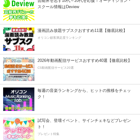
芸能界を志す10代～20代を応援！オーディション・
スクール情報はDeview
漫画読み放題サブスクおすすめ11選【徹底比較】
オリコン顧客満足度ランキング
2026年動画配信サービスおすすめ40選【徹底比較】
CS動画配信サービス20選
毎週の音楽ランキングから、ヒットの推移をチェッ
ク！
試写会、登壇イベント、サインチェキなどプレゼン
ト！
プレゼント特集