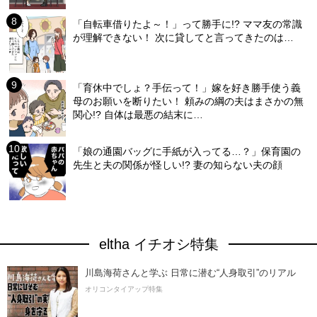
「自転車借りたよ～！」って勝手に!? ママ友の常識
が理解できない！ 次に貸してと言ってきたのは…
「育休中でしょ？手伝って！」嫁を好き勝手使う義
母のお願いを断りたい！ 頼みの綱の夫はまさかの無
関心!? 自体は最悪の結末に…
「娘の通園バッグに手紙が入ってる…？」保育園の
先生と夫の関係が怪しい!? 妻の知らない夫の顔
eltha イチオシ特集
川島海荷さんと学ぶ 日常に潜む“人身取引”のリアル
オリコンタイアップ特集