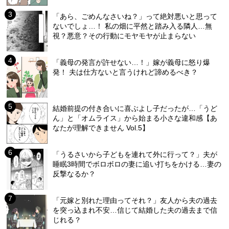
「あら、ごめんなさいね？」って絶対悪いと思って
ないでしょ…！ 私の畑に平然と踏み入る隣人…無
視？悪意？その行動にモヤモヤが止まらない
「義母の発言が許せない…！」嫁が義母に怒り爆
発！ 夫は仕方ないと言うけれど諦めるべき？
結婚前提の付き合いに喜ぶよし子だったが…「うど
ん」と「オムライス」から始まる小さな違和感【あ
なたが理解できません Vol.5】
「うるさいから子どもを連れて外に行って？」夫が
睡眠3時間でボロボロの妻に追い打ちをかける…妻の
反撃なるか？
「元嫁と別れた理由ってそれ？」友人から夫の過去
を突っ込まれ不安…信じて結婚した夫の過去まで信
じれる？