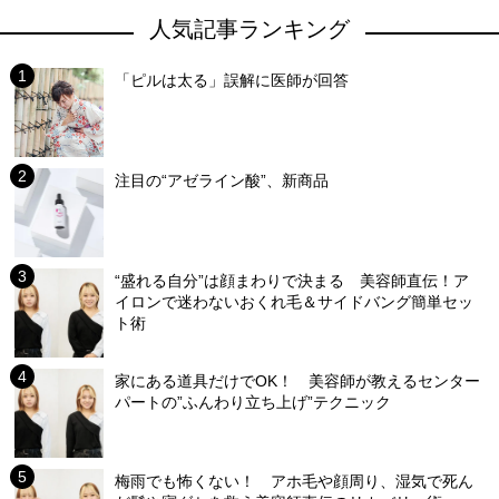
人気記事ランキング
「ピルは太る」誤解に医師が回答
注目の“アゼライン酸”、新商品
“盛れる自分”は顔まわりで決まる 美容師直伝！ア
イロンで迷わないおくれ毛＆サイドバング簡単セッ
ト術
家にある道具だけでOK！ 美容師が教えるセンター
パートの”ふんわり立ち上げ”テクニック
梅雨でも怖くない！ アホ毛や顔周り、湿気で死ん