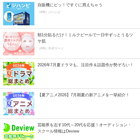
自販機にピッ！ですぐに買えちゃう
（PR）ジハンピ
朝1分貼るだけ！ミルクピールで一日中ずっとうるツ
ヤ肌
（PR）サボリーノ
2026年7月夏ドラマも、注目作＆話題作が勢ぞろい！
【夏アニメ2026】7月期夏の新アニメを一挙紹介！
芸能界を志す10代～20代を応援！オーディション・
スクール情報はDeview