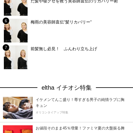
だ髪や寝グセを救う美容師直伝のリカバリー術
梅雨の美容師直伝”髪リカバリー”
前髪無し必見！ ふんわり立ち上げ
eltha イチオシ特集
イケメンてんこ盛り！尊すぎる男子の純情ラブに胸
キュン
オリコンタイアップ特集
お値段そのまま45％増量！ファミマ夏の大盤振る舞