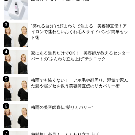
“盛れる自分”は顔まわりで決まる 美容師直伝！ア
イロンで迷わないおくれ毛＆サイドバング簡単セッ
ト術
家にある道具だけでOK！ 美容師が教えるセンター
パートの”ふんわり立ち上げ”テクニック
梅雨でも怖くない！ アホ毛や顔周り、湿気で死ん
だ髪や寝グセを救う美容師直伝のリカバリー術
梅雨の美容師直伝”髪リカバリー”
前髪無し必見！ ふんわり立ち上げ