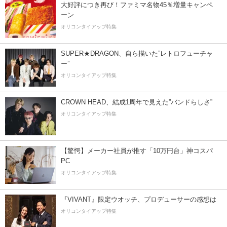
大好評につき再び！ファミマ名物45％増量キャンペ
ーン
オリコンタイアップ特集
SUPER★DRAGON、自ら描いた”レトロフューチャ
ー”
オリコンタイアップ特集
CROWN HEAD、結成1周年で見えた”バンドらしさ”
オリコンタイアップ特集
【驚愕】メーカー社員が推す「10万円台」神コスパ
PC
オリコンタイアップ特集
『VIVANT』限定ウオッチ、プロデューサーの感想は
オリコンタイアップ特集