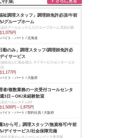
人特集
さらに見る
福祉調理スタッフ」調理師免許必須/午前
み/グループホーム
式会社アールエッチエス/グループホーム 笑顔の郷
1,075円
バイト・パート / 北海道
日勤のみ」調理スタッフ/調理師免許必
/デイサービス
会福祉法人仁風会/老人 デイサービスセンター ビオ
の丘
1,177円
バイト・パート / 大阪府
理者/複数業務の一次受付コールセンタ
/週3日～OK/未経験歓迎
式会社ベルシステム24
1,500円～1,875円
バイト・パート / 契約社員 / 大阪府
週3から可」調理スタッフ/無資格可/午前
み/デイサービス/社会保障完備
式会社日本セレモニー/シャングリラ香里園