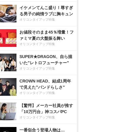
イケメンてんこ盛り！尊すぎ
る男子の純情ラブに胸キュン
オリコンタイアップ特集
お値段そのまま45％増量！フ
ァミマ夏の大盤振る舞い
オリコンタイアップ特集
SUPER★DRAGON、自ら描
いた”レトロフューチャー”
オリコンタイアップ特集
CROWN HEAD、結成1周年
で見えた”バンドらしさ”
オリコンタイアップ特集
【驚愕】メーカー社員が推す
「10万円台」神コスパPC
オリコンタイアップ特集
一番似合う登場人物は…