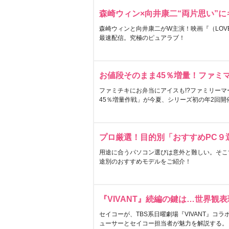
森崎ウィン×向井康二“両片思い”
森崎ウィンと向井康二がW主演！映画『（LOVE S
最速配信。究極のピュアラブ！
お値段そのまま45％増量！ファミ
ファミチキにお弁当にアイスも!?ファミリーマ
45％増量作戦」が今夏、シリーズ初の年2回開
プロ厳選！目的別「おすすめPC９
用途に合うパソコン選びは意外と難しい。そこ
途別のおすすめモデルをご紹介！
『VIVANT』続編の鍵は…世界観
セイコーが、TBS系日曜劇場『VIVANT』コ
ューサーとセイコー担当者が魅力を解説する。