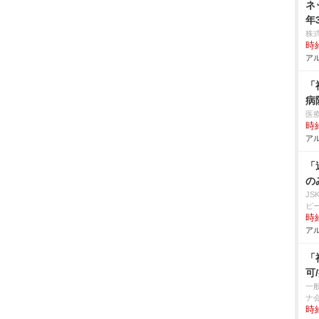
ネ
年
株
時給
アル
「
病
医
時給
アル
「
の
J
ピ
時給
アル
「
可
一
ナ
時給