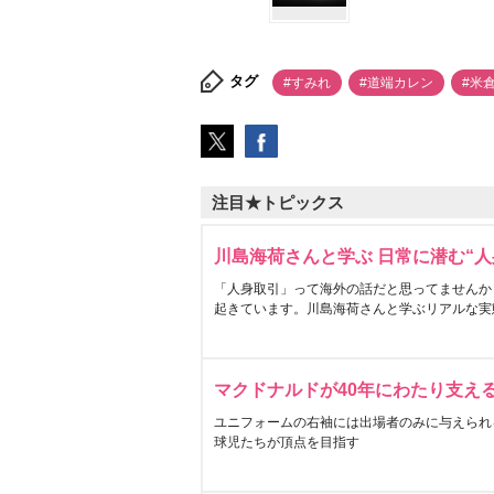
タグ
#すみれ
#道端カレン
#米
注目★トピックス
川島海荷さんと学ぶ 日常に潜む“人
「人身取引」って海外の話だと思ってませんか
起きています。川島海荷さんと学ぶリアルな実
マクドナルドが40年にわたり支え
ユニフォームの右袖には出場者のみに与えられ
球児たちが頂点を目指す