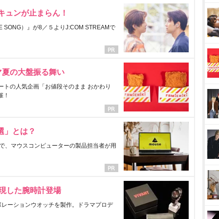
にキュンが止まらん！
ONG）』が8／５よりJ:COM STREAMで
マ夏の大盤振る舞い
ートの人気企画「お値段そのまま おかわり
催！
選」とは？
で、マウスコンピューターの製品担当者が用
表現した腕時計登場
ラボレーションウオッチを製作。ドラマプロデ