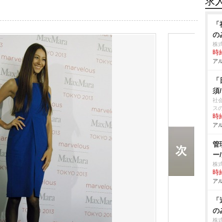
求
「
の
株
時給
アル
「
須
社
ス
時給
アル
管
ー
株
時給
アル
「
の
株