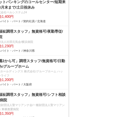
ットバンキングのコールセンター/短期来
3月末まで/土日祝休み
式会社ベルシステム24
1,400円
バイト・パート / 契約社員 / 北海道
福祉調理スタッフ」無資格可/夜勤専従/
院
療法人社団元気会/横浜病院
1,230円
バイト・パート / 神奈川県
週2から可」調理スタッフ/無資格可/日勤
み/グループホーム
SKホールディングス 株式会社/グループホーム ハッ
ーライフ
1,200円
バイト・パート / 大阪府
福祉調理スタッフ」無資格可/シフト相談
/病院
般財団法人聖マリアンナ会/一般財団法人聖マリアン
会 東横惠愛病院
1,350円