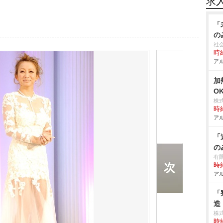
求
「
の
社
時給
アル
加
O
株
時給
アル
「
の
有
時給
アル
「
造
株
時給