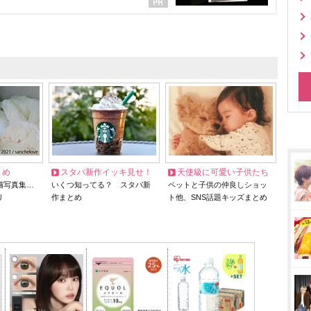
とめ
スタバ新作イッキ見せ！
天使級に可愛い子供たち
猫写真集…
いくつ知ってる？ スタバ新
ペットと子供の仲良しショッ
リ
作まとめ
ト他、SNS話題キッズまとめ