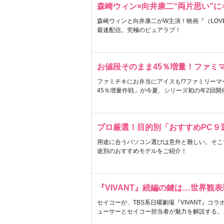
森崎ウィン×向井康二“両片思い”
森崎ウィンと向井康二がW主演！映画『（LOVE S
最速配信。究極のピュアラブ！
お値段そのまま45％増量！ファミ
ファミチキにお弁当にアイスも!?ファミリーマ
45％増量作戦」が今夏、シリーズ初の年2回開
プロ厳選！目的別「おすすめPC９
用途に合うパソコン選びは意外と難しい。そこ
途別のおすすめモデルをご紹介！
『VIVANT』続編の鍵は…世界観
セイコーが、TBS系日曜劇場『VIVANT』コ
ューサーとセイコー担当者が魅力を解説する。