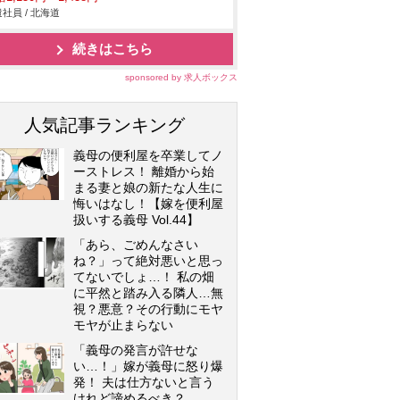
社員 / 北海道
続きはこちら
sponsored by 求人ボックス
人気記事ランキング
義母の便利屋を卒業してノ
ーストレス！ 離婚から始
まる妻と娘の新たな人生に
悔いはなし！【嫁を便利屋
扱いする義母 Vol.44】
「あら、ごめんなさい
ね？」って絶対悪いと思っ
てないでしょ…！ 私の畑
に平然と踏み入る隣人…無
視？悪意？その行動にモヤ
モヤが止まらない
「義母の発言が許せな
い…！」嫁が義母に怒り爆
発！ 夫は仕方ないと言う
けれど諦めるべき？