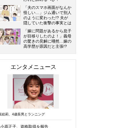
「夫のスマホ画面がなんか
怪しい…」ジム通いで別人
のように変わった!? 夫が
隠していた衝撃の事実とは
「嫁に問題があるから息子
が目移りしたのよ！」義母
の驚きの見解に唖然…嫁の
高学歴が原因だと主張!?
エンタメニュース
坂絵莉、4歳長男とランニング
小原正子、資格取得を報告