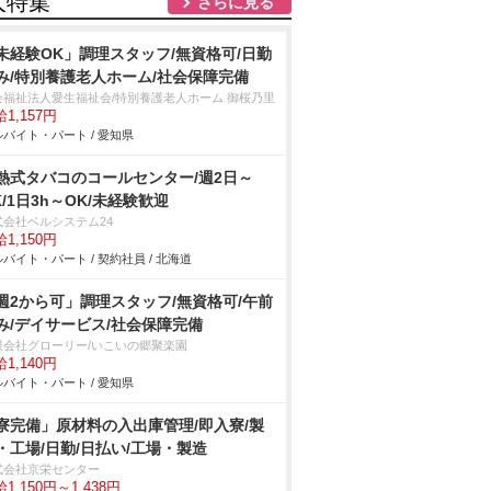
人特集
さらに見る
未経験OK」調理スタッフ/無資格可/日勤
み/特別養護老人ホーム/社会保障完備
会福祉法人愛生福祉会/特別養護老人ホーム 御桜乃里
1,157円
バイト・パート / 愛知県
熱式タバコのコールセンター/週2日～
K/1日3h～OK/未経験歓迎
式会社ベルシステム24
1,150円
バイト・パート / 契約社員 / 北海道
週2から可」調理スタッフ/無資格可/午前
み/デイサービス/社会保障完備
限会社グローリー/いこいの郷聚楽園
1,140円
バイト・パート / 愛知県
寮完備」原材料の入出庫管理/即入寮/製
・工場/日勤/日払い/工場・製造
式会社京栄センター
1,150円～1,438円