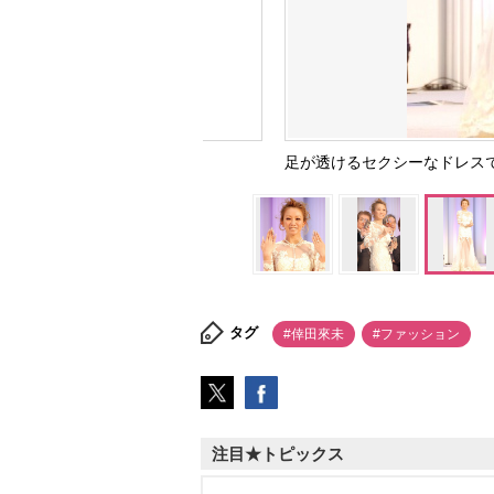
足が透けるセクシーなドレスで登場
タグ
#倖田來未
#ファッション
注目★トピックス