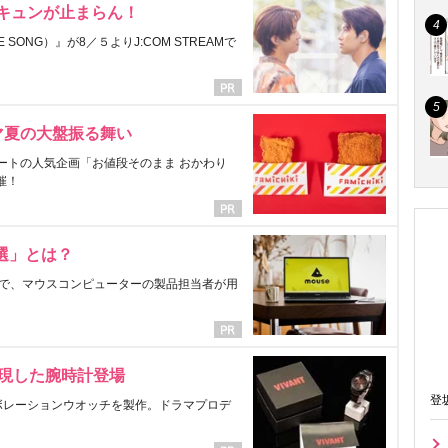
にキュンが止まらん！
ONG）』が8／５よりJ:COM STREAMで
マ夏の大盤振る舞い
ートの人気企画「お値段そのまま おかわり
催！
選」とは？
で、マウスコンピューターの製品担当者が用
表現した腕時計登場
登
ラボレーションウオッチを製作。ドラマプロデ