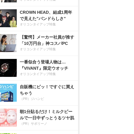
CROWN HEAD、結成1周年
で見えた”バンドらしさ”
オリコンタイアップ特集
【驚愕】メーカー社員が推す
「10万円台」神コスパPC
オリコンタイアップ特集
一番似合う登場人物は…
『VIVANT』限定ウオッチ
オリコンタイアップ特集
自販機にピッ！ですぐに買え
ちゃう
（PR）ジハンピ
朝1分貼るだけ！ミルクピー
ルで一日中ずっとうるツヤ肌
（PR）サボリーノ