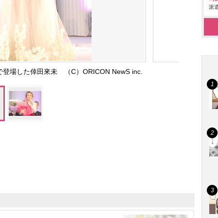
派遣
した倖田來未 （C）ORICON NewS inc.