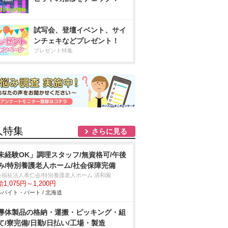
試写会、登壇イベント、サイ
ンチェキなどプレゼント！
プレゼント特集
人特集
さらに見る
未経験OK」調理スタッフ/無資格可/午後
み/特別養護老人ホーム/社会保障完備
会福祉法人孝仁会/特別養護老人ホーム 清和園
1,075円～1,200円
バイト・パート / 北海道
導体製品の格納・運搬・ピッキング・組
て/寮完備/日勤/日払い/工場・製造