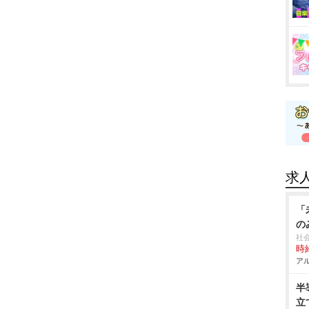
求
「
の
社
時給
アル
半
立