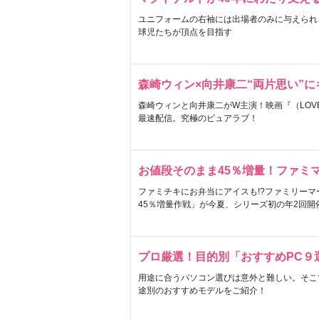
ユニフォームの右袖には出場者のみに与えられ
球児たちが頂点を目指す
森崎ウィン×向井康二“両片思い”
森崎ウィンと向井康二がW主演！映画『（LOVE S
最速配信。究極のピュアラブ！
お値段そのまま45％増量！ファミ
ファミチキにお弁当にアイスも!?ファミリーマ
45％増量作戦」が今夏、シリーズ初の年2回開
プロ厳選！目的別「おすすめPC９
用途に合うパソコン選びは意外と難しい。そこ
途別のおすすめモデルをご紹介！