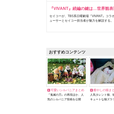
『VIVANT』続編の鍵は…世界観
セイコーが、TBS系日曜劇場『VIVANT』コ
ューサーとセイコー担当者が魅力を解説する。
おすすめコンテンツ
可愛いシルバニアまとめ
癒やしの猫ま
『鬼滅の刃』の再現ほか、人
人気タレント猫、
気のシルバニア投稿を公開
キュートな猫ズラ