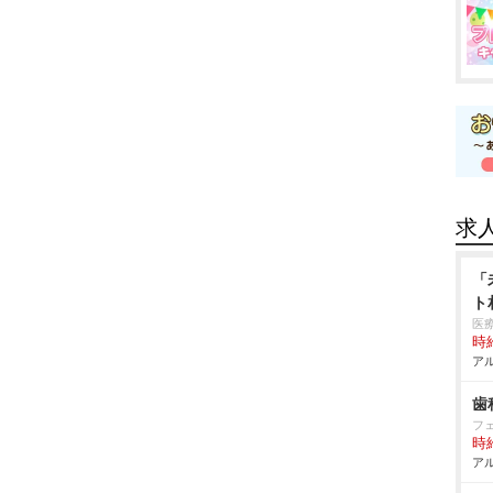
求
「
ト
医
時給
アル
歯
フ
時給
アル