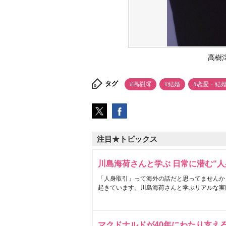
高樹
タグ
#高樹澪
#結婚
#恋愛・結
注目★トピックス
川島海荷さんと学ぶ 日常に潜む“人
「人身取引」って海外の話だと思ってませんか
起きています。川島海荷さんと学ぶリアルな実
マクドナルドが40年にわたり支え