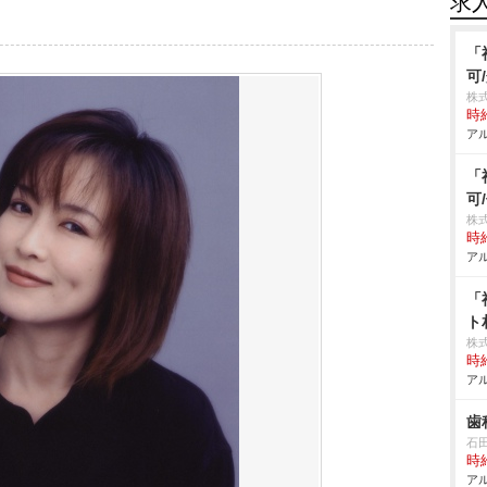
求
「
可
株
時給
アル
「
可
株式
時給
アル
「
ト
株
時給
アル
歯
石
時給
アル