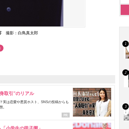
澪 撮影：白鳥真太郎
婚
身取引”のリアル
？実は恋愛や悪質ホスト、SNSの投稿からも
態。
る「小学生の甲子園」