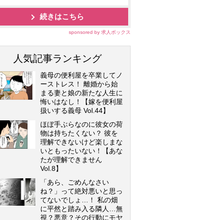
続きはこちら
sponsored by 求人ボックス
人気記事ランキング
義母の便利屋を卒業してノ
ーストレス！ 離婚から始
まる妻と娘の新たな人生に
悔いはなし！【嫁を便利屋
扱いする義母 Vol.44】
ほぼ手ぶらなのに彼女の荷
物は持ちたくない？ 彼を
理解できないけど楽しまな
いともったいない！【あな
たが理解できません
Vol.8】
「あら、ごめんなさい
ね？」って絶対悪いと思っ
てないでしょ…！ 私の畑
に平然と踏み入る隣人…無
視？悪意？その行動にモヤ