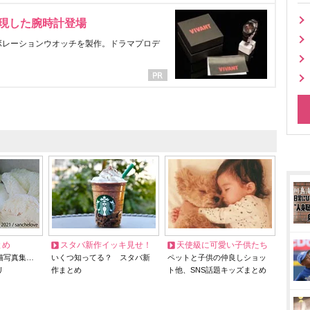
表現した腕時計登場
ラボレーションウオッチを製作。ドラマプロデ
とめ
スタバ新作イッキ見せ！
天使級に可愛い子供たち
猫写真集…
いくつ知ってる？ スタバ新
ペットと子供の仲良しショッ
リ
作まとめ
ト他、SNS話題キッズまとめ