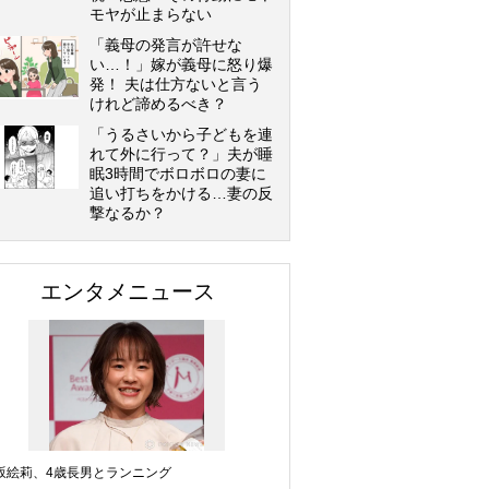
モヤが止まらない
「義母の発言が許せな
い…！」嫁が義母に怒り爆
発！ 夫は仕方ないと言う
けれど諦めるべき？
「うるさいから子どもを連
れて外に行って？」夫が睡
眠3時間でボロボロの妻に
追い打ちをかける…妻の反
撃なるか？
エンタメニュース
坂絵莉、4歳長男とランニング