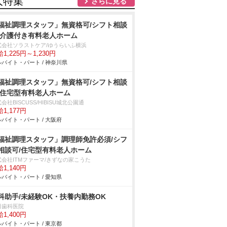
人特集
さらに見る
福祉調理スタッフ」無資格可/シフト相談
/介護付き有料老人ホーム
式会社ソラストケア/ゆうらいふ横浜
1,225円～1,230円
バイト・パート / 神奈川県
福祉調理スタッフ」無資格可/シフト相談
/住宅型有料老人ホーム
会社BISCUSS/HIBISU城北公園通
1,177円
バイト・パート / 大阪府
福祉調理スタッフ」調理師免許必須/シフ
相談可/住宅型有料老人ホーム
式会社ITMファーマ/きずなの家こうた
1,140円
バイト・パート / 愛知県
科助手/未経験OK・扶養内勤務OK
田歯科医院
1,400円
バイト・パート / 東京都