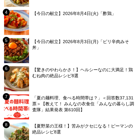
【今日の献立】2026年8月4日(火)「酢鶏」
【今日の献立】2026年8月3日(月)「ピリ辛肉みそ
丼」
【驚きのやわらかさ！】ヘルシーなのに大満足！鶏
むね肉の絶品レシピ8選
「夏の麺料理、食べる時間帯は？」＜回答数37,131
票＞【教えて！ みんなの衣食住「みんなの暮らし調
査隊」結果発表 第610回】
【夏野菜の王様！】苦みがクセになる！ピーマンの
絶品レシピ8選