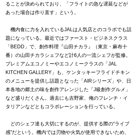
ることが決められており、「フライトの急な遅延などが
あった場合は作り直す」という。
機内食に力を入れているJALは人気店とのコラボでも話
題になっている。最近ではファースト・ビジネスクラス
「BEDD」で、創作料理『山田チカラ』（東京・麻布十
番）の山田チカラシェフなど計6人の一流シェフが監修。
プレミアムエコノミーやエコノミークラスの「JAL
KITCHEN GALLERY」も、ケンタッキーフライドチキン
のメニューを提供し話題となった「AIRシリーズ」や、日
本各地の郷土の味を創作アレンジした「J級創作グルメ」
など盛りだくさん。過去にも吉野家、俺のフレンチ・イ
タリアンなどともコラボレーションを行っている。
どのシェフ達も大切にするのが、提供する際の“ライブ
感”だという。機内では刃物や火気が使用できないため、