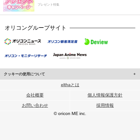
プレゼント特集
オリコングループサイト
クッキーの使用について
このサイトでは Cookie を使用して、ユーザーに合わせたコンテンツや広告の
elthaとは
表示、ソーシャル メディア機能の提供、広告の表示回数やクリック数の測定を
会社概要
個人情報保護方針
行っています。
また、ユーザーによるサイトの利用状況についても情報を収集し、ソーシャル
お問い合わせ
採用情報
メディアや広告配信、データ解析の各パートナーに提供しています。
各パートナーは、この情報とユーザーが各パートナーに提供した他の情報や、
© oricon ME inc.
ユーザーが各パートナーのサービスを使用したときに収集した他の情報を組み
合わせて使用することがあります。