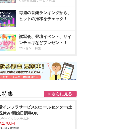
CS動画配信サービス20選
毎週の音楽ランキングから、
ヒットの推移をチェック！
試写会、登壇イベント、サイ
ンチェキなどプレゼント！
プレゼント特集
人特集
さらに見る
活インフラサービスのコールセンター/土
祝休み/開始日調整OK
式会社ベルシステム24
1,700円
社員 / 東京都