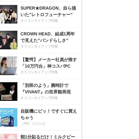
SUPER★DRAGON、自ら描
いた”レトロフューチャー”
オリコンタイアップ特集
CROWN HEAD、結成1周年
で見えた”バンドらしさ”
オリコンタイアップ特集
【驚愕】メーカー社員が推す
「10万円台」神コスパPC
オリコンタイアップ特集
「別班のよう」腕時計で
『VIVANT』の世界観再現
オリコンタイアップ特集
自販機にピッ！ですぐに買え
ちゃう
（PR）ジハンピ
朝1分貼るだけ！ミルクピー