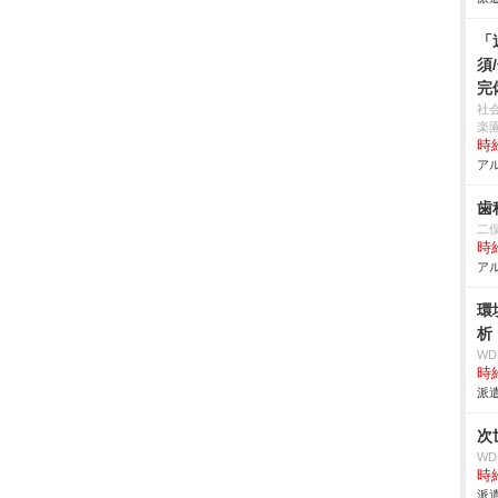
「
須
完
社
楽
時給
アル
歯
二
時給
アル
環
析
W
時給
派遣
次
W
時給
派遣