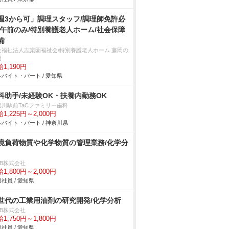
週3から可」調理スタッフ/調理師免許必
/午前のみ/特別養護老人ホーム/社会保障
備
会福祉法人志楽園福祉会/特別養護老人ホーム 藤岡の
園
1,190円
バイト・パート / 愛知県
科助手/未経験OK・扶養内勤務OK
俣川駅前TaCファミリー歯科
1,225円～2,000円
バイト・パート / 神奈川県
境負荷物質や化学物質の管理業務/化学分
DB株式会社
1,800円～2,000円
社員 / 愛知県
世代の工業用油剤の研究開発/化学分析
DB株式会社
1,750円～1,800円
社員 / 愛知県