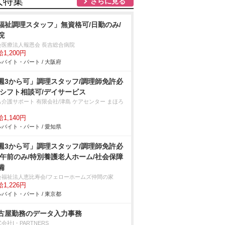
人特集
さらに見る
福祉調理スタッフ」無資格可/日勤のみ/
院
会医療法人報恩会 長吉総合病院
1,200円
バイト・パート / 大阪府
週3から可」調理スタッフ/調理師免許必
/シフト相談可/デイサービス
も介護サポート 有限会社/津島 ケアセンター まほろ
1,140円
バイト・パート / 愛知県
週3から可」調理スタッフ/調理師免許必
/午前のみ/特別養護老人ホーム/社会保障
備
会福祉法人恵比寿会/フェローホームズ仲間の家
1,226円
バイト・パート / 東京都
古屋勤務のデータ入力事務
会社I・PARTNERS