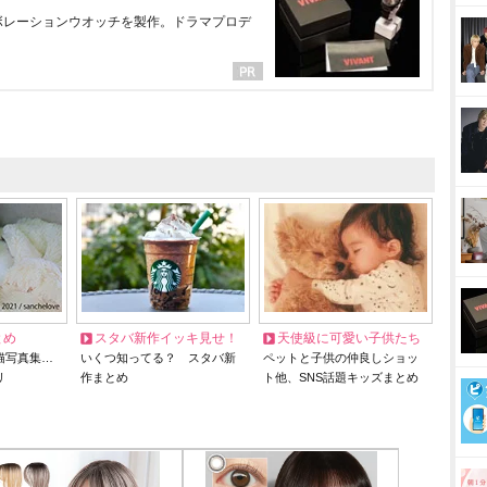
ラボレーションウオッチを製作。ドラマプロデ
とめ
スタバ新作イッキ見せ！
天使級に可愛い子供たち
猫写真集…
いくつ知ってる？ スタバ新
ペットと子供の仲良しショッ
リ
作まとめ
ト他、SNS話題キッズまとめ