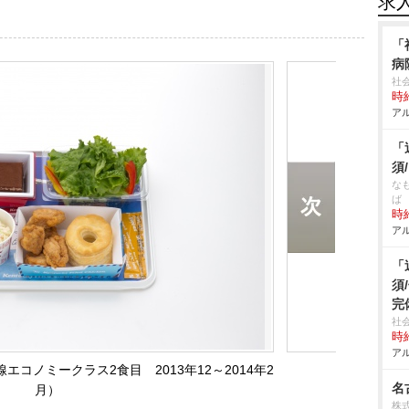
求
「
病
社
時給
アル
「
須
な
ば
時給
アル
「
須
完
社
時給
アル
エコノミークラス2食目 2013年12～2014年2
名
月）
株式