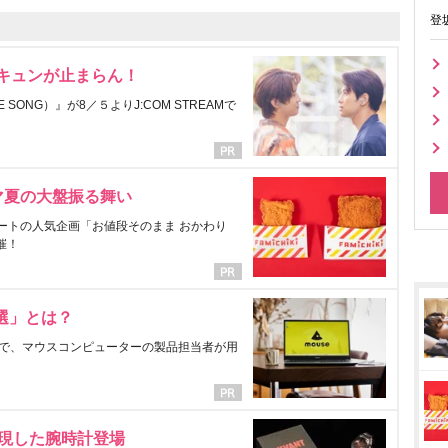
登
にキュンが止まらん！
ONG）』が8／５よりJ:COM STREAMで
マ夏の大盤振る舞い
ートの人気企画「お値段そのまま おかわり
催！
選」とは？
で、マウスコンピューターの製品担当者が用
表現した腕時計登場