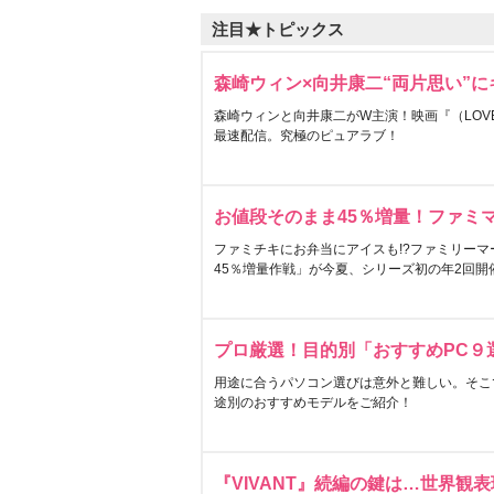
注目★トピックス
森崎ウィン×向井康二“両片思い”
森崎ウィンと向井康二がW主演！映画『（LOVE S
最速配信。究極のピュアラブ！
お値段そのまま45％増量！ファミ
ファミチキにお弁当にアイスも!?ファミリーマ
45％増量作戦」が今夏、シリーズ初の年2回開
プロ厳選！目的別「おすすめPC９
用途に合うパソコン選びは意外と難しい。そこ
途別のおすすめモデルをご紹介！
『VIVANT』続編の鍵は…世界観