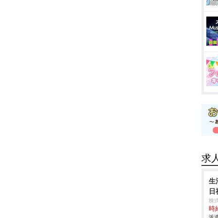
求
生
日
株
時給
派遣