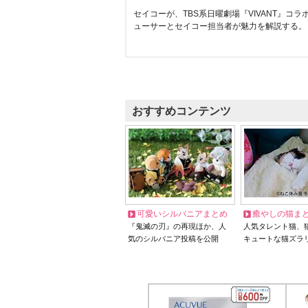
セイコーが、TBS系日曜劇場『VIVANT』コ
ューサーとセイコー担当者が魅力を解説する。
おすすめコンテンツ
可愛いシルバニアまとめ
癒やしの猫ま
『鬼滅の刃』の再現ほか、人
人気タレント猫、
気のシルバニア投稿を公開
キュートな猫ズラ