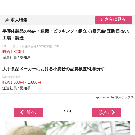
さらに見る
求人特集
半導体製品の格納・運搬・ピッキング・組立て/寮完備/日勤/日払い/
工場・製造
UTエージェント株式会社AGT東海第一CU
時給1,320円
派遣社員 / 愛知県
大手食品メーカーにおける小麦粉の品質検査/化学分析
WDB株式会社
時給1,500円～1,600円
派遣社員 / 愛知県
sponsored by 求人ボックス
2 / 6
前へ
次へ