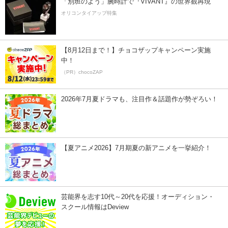
「別班のよう」腕時計で『VIVANT』の世界観再現
オリコンタイアップ特集
【8月12日まで！】チョコザップキャンペーン実施
中！
（PR）chocoZAP
2026年7月夏ドラマも、注目作＆話題作が勢ぞろい！
【夏アニメ2026】7月期夏の新アニメを一挙紹介！
芸能界を志す10代～20代を応援！オーディション・
スクール情報はDeview