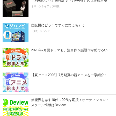
「別班のよう」腕時計で『VIVANT』の世界観再現
オリコンタイアップ特集
自販機にピッ！ですぐに買えちゃう
（PR）ジハンピ
2026年7月夏ドラマも、注目作＆話題作が勢ぞろい！
【夏アニメ2026】7月期夏の新アニメを一挙紹介！
芸能界を志す10代～20代を応援！オーディション・
スクール情報はDeview