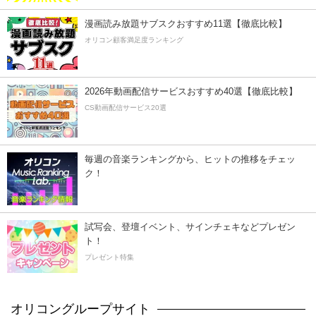
漫画読み放題サブスクおすすめ11選【徹底比較】
オリコン顧客満足度ランキング
2026年動画配信サービスおすすめ40選【徹底比較】
CS動画配信サービス20選
毎週の音楽ランキングから、ヒットの推移をチェッ
ク！
試写会、登壇イベント、サインチェキなどプレゼン
ト！
プレゼント特集
オリコングループサイト