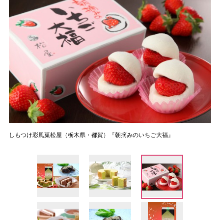
しもつけ彩風菓松屋（栃木県・都賀）『朝摘みのいちご大福』