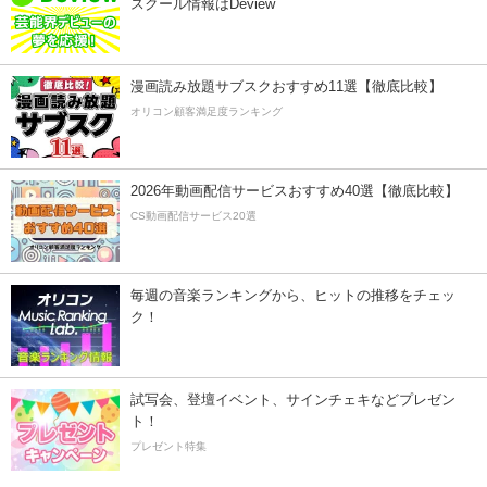
スクール情報はDeview
漫画読み放題サブスクおすすめ11選【徹底比較】
オリコン顧客満足度ランキング
2026年動画配信サービスおすすめ40選【徹底比較】
CS動画配信サービス20選
毎週の音楽ランキングから、ヒットの推移をチェッ
ク！
試写会、登壇イベント、サインチェキなどプレゼン
ト！
プレゼント特集