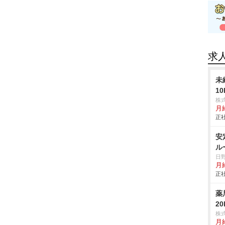
求
未
1
株
月
正社
安
ル
日
月
正社
薬
2
株
月給