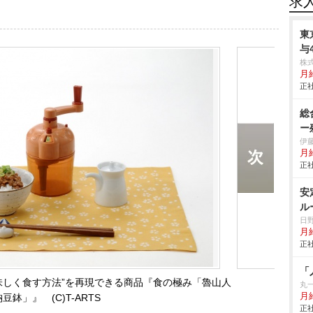
求
東
与
株
月
正社
総
ー
伊
月給
正社
安
ル
日
月
正社
「
味しく食す方法”を再現できる商品『食の極み「魯山人
丸
月
豆鉢」』 (C)T-ARTS
正社