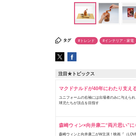
タグ
#トレンド
#インテリア・家電
注目★トピックス
マクドナルドが40年にわたり支え
ユニフォームの右袖には出場者のみに与えられ
球児たちが頂点を目指す
森崎ウィン×向井康二“両片思い”
森崎ウィンと向井康二がW主演！映画『（LOVE S