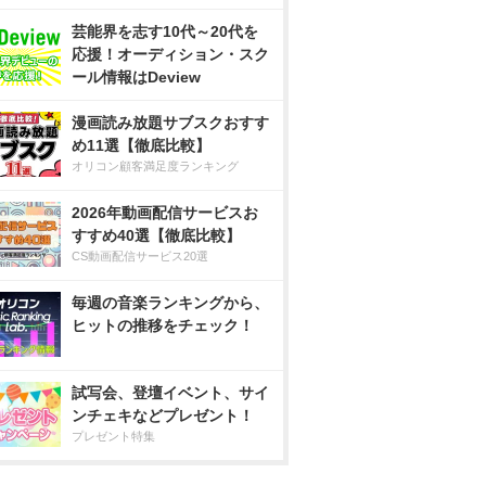
芸能界を志す10代～20代を
応援！オーディション・スク
ール情報はDeview
漫画読み放題サブスクおすす
め11選【徹底比較】
オリコン顧客満足度ランキング
2026年動画配信サービスお
すすめ40選【徹底比較】
CS動画配信サービス20選
毎週の音楽ランキングから、
ヒットの推移をチェック！
試写会、登壇イベント、サイ
ンチェキなどプレゼント！
プレゼント特集