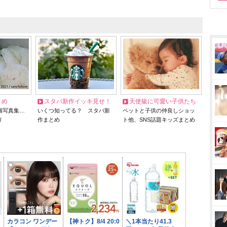
とめ
スタバ新作イッキ見せ！
天使級に可愛い子供たち
猫写真集…
いくつ知ってる？ スタバ新
ペットと子供の仲良しショッ
リ
作まとめ
ト他、SNS話題キッズまとめ