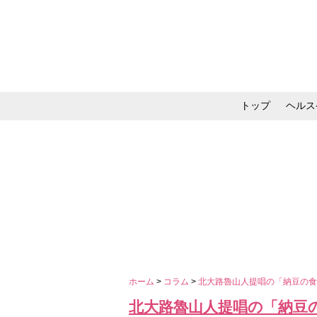
トップ
ヘルス
メイク・コスメ・スキ
ホーム
>
コラム
>
北大路魯山人提唱の「納豆の
北大路魯山人提唱の「納豆