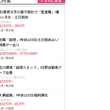
人特集
さらに見る
京/業界大手の菓子商社で「監査職」/賞
4ヶ月分・土日祝休
式会社高山
給23万円～28万円
員 / 東京都
合職「経理」/年休123日/土日祝休み/ノ
残業デーあり
藤忠セラテック株式会社
28万500円～37万4,500円
員 / 愛知県
定の環境「経理スタッフ」/日野自動車グ
ープ企業
野ハーモニー株式会社
給23万円～
員 / 東京都
人事総務」/年休123日/福利厚生
一株式会社
給32万円～45万円
員 / 大阪府