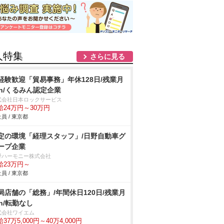
人特集
さらに見る
経験歓迎「貿易事務」年休128日/残業月
0h/くるみん認定企業
式会社日本ロックサービス
給24万円～30万円
員 / 東京都
定の環境「経理スタッフ」/日野自動車グ
ープ企業
野ハーモニー株式会社
給23万円～
員 / 東京都
局店舗の「総務」/年間休日120日/残業月
0h/転勤なし
式会社ワイエム
37万5,000円～40万4,000円