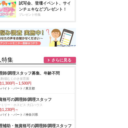
試写会、登壇イベント、サイ
ンチェキなどプレゼント！
プレゼント特集
人特集
さらに見る
理師/調理スタッフ募集、年齢不問
大駒場むくのき保育園
1,300円～1,500円
バイト・パート / 東京都
資格可の調理師/調理スタッフ
ァミリー・ホスピス 大口ハウス
1,230円～
バイト・パート / 神奈川県
理補助・無資格可の調理師/調理スタッフ