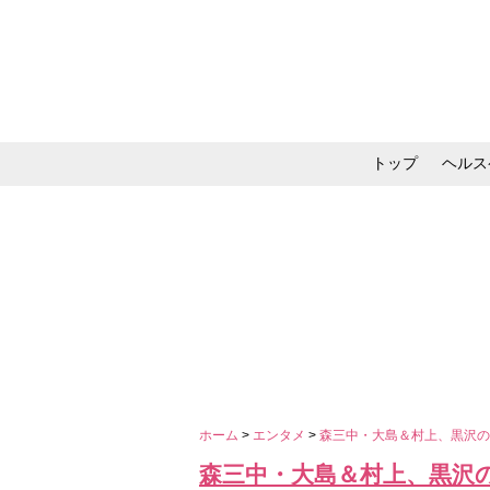
トップ
ヘルス
メイク・コスメ・スキ
ホーム
>
エンタメ
>
森三中・大島＆村上、黒沢
森三中・大島＆村上、黒沢