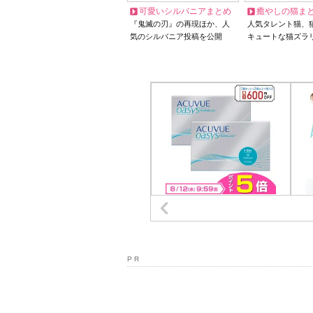
可愛いシルバニアまとめ
癒やしの猫ま
『鬼滅の刃』の再現ほか、人
人気タレント猫、
気のシルバニア投稿を公開
キュートな猫ズラ
P R