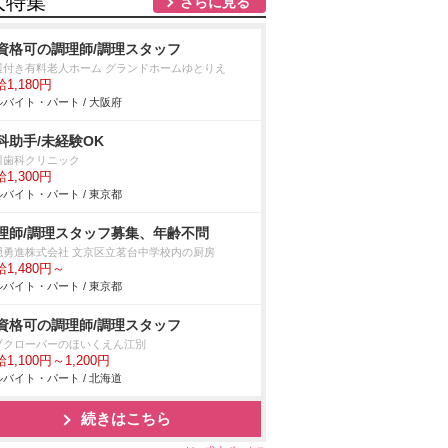
人特集
さらに見る
資格可の調理師/調理スタッフ
護付き有料老人ホーム グランドホームゆとりえ
1,180円
バイト・パート / 大阪府
科助手/未経験OK
川歯科クリニック
1,300円
バイト・パート / 東京都
理師/調理スタッフ募集、年齢不問
隠勇進株式会社 文京区立茗台中学校内の厨房
1,480円～
バイト・パート / 東京都
資格可の調理師/調理スタッフ
ブクローバーのほいくえん江別
1,100円～1,200円
バイト・パート / 北海道
続きはこちら