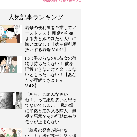
sponsored by 求人ボックス
人気記事ランキング
義母の便利屋を卒業してノ
ーストレス！ 離婚から始
まる妻と娘の新たな人生に
悔いはなし！【嫁を便利屋
扱いする義母 Vol.44】
ほぼ手ぶらなのに彼女の荷
物は持ちたくない？ 彼を
理解できないけど楽しまな
いともったいない！【あな
たが理解できません
Vol.8】
「あら、ごめんなさい
ね？」って絶対悪いと思っ
てないでしょ…！ 私の畑
に平然と踏み入る隣人…無
視？悪意？その行動にモヤ
モヤが止まらない
「義母の発言が許せな
い…！」嫁が義母に怒り爆