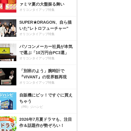
ァミマ夏の大盤振る舞い
オリコンタイアップ特集
SUPER★DRAGON、自ら描
いた”レトロフューチャー”
オリコンタイアップ特集
パソコンメーカー社員が本気
で選ぶ「10万円台PC3選」
オリコンタイアップ特集
「別班のよう」腕時計で
『VIVANT』の世界観再現
オリコンタイアップ特集
自販機にピッ！ですぐに買え
ちゃう
（PR）ジハンピ
2026年7月夏ドラマも、注目
作＆話題作が勢ぞろい！