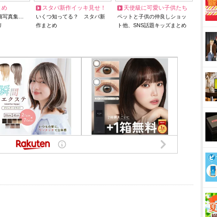
とめ
スタバ新作イッキ見せ！
天使級に可愛い子供たち
猫写真集…
いくつ知ってる？ スタバ新
ペットと子供の仲良しショッ
リ
作まとめ
ト他、SNS話題キッズまとめ