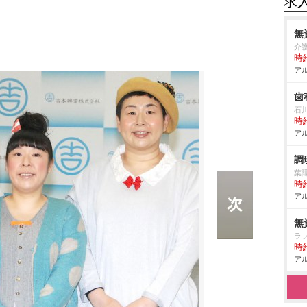
求
無
介
時給
アル
歯
石
時給
アル
調
葉
時給
アル
無
ラ
時給
アル