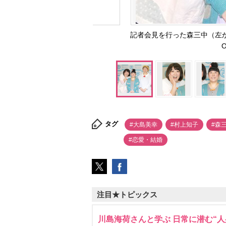
記者会見を行った森三中（左
O
タグ
#大島美幸
#村上知子
#森
#恋愛・結婚
注目★トピックス
川島海荷さんと学ぶ 日常に潜む“人