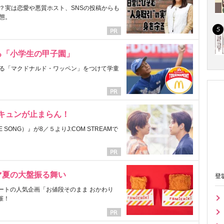
？実は恋愛や悪質ホスト、SNSの投稿からも
態。
る「小学生の甲子園」
る「マクドナルド・ワッペン」をつけて学童
にキュンが止まらん！
ONG）』が8／５よりJ:COM STREAMで
マ夏の大盤振る舞い
登
ートの人気企画「お値段そのまま おかわり
催！