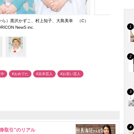
から）黒沢かずこ、村上知子、大島美幸 （C）
RICON NewS inc.
三中
#おめでた
#吉本芸人
#お笑い芸人
身取引”のリアル