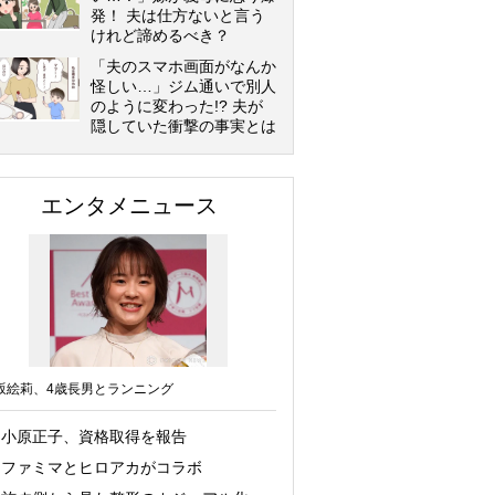
発！ 夫は仕方ないと言う
けれど諦めるべき？
「夫のスマホ画面がなんか
怪しい…」ジム通いで別人
のように変わった!? 夫が
隠していた衝撃の事実とは
エンタメニュース
坂絵莉、4歳長男とランニング
小原正子、資格取得を報告
ファミマとヒロアカがコラボ