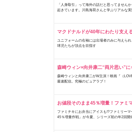
「人身取引」って海外の話だと思ってませんか
起きています。川島海荷さんと学ぶリアルな実
マクドナルドが40年にわたり支え
ユニフォームの右袖には出場者のみに与えられ
球児たちが頂点を目指す
森崎ウィン×向井康二“両片思い”
森崎ウィンと向井康二がW主演！映画『（LOVE S
最速配信。究極のピュアラブ！
お値段そのまま45％増量！ファミ
ファミチキにお弁当にアイスも!?ファミリーマ
45％増量作戦」が今夏、シリーズ初の年2回開