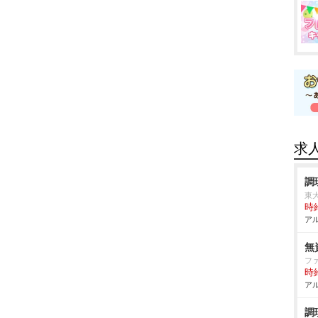
求
調
東
時給
アル
無
フ
時給
アル
調