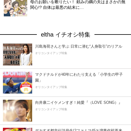
母のお願いを断りたい！ 頼みの綱の夫はまさかの無
関心!? 自体は最悪の結末に…
eltha イチオシ特集
川島海荷さんと学ぶ 日常に潜む“人身取引”のリアル
オリコンタイアップ特集
マクドナルドが40年にわたり支える「小学生の甲子
園」
オリコンタイアップ特集
向井康二イケメンすぎ！純愛『（LOVE SONG）』
オリコンタイアップ特集
デカすぎ都市伝説発生!?ファミマ45％増量作戦再来