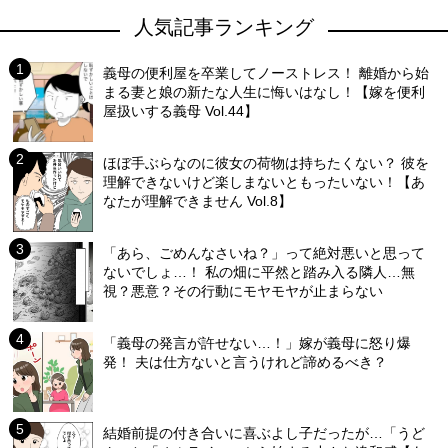
人気記事ランキング
義母の便利屋を卒業してノーストレス！ 離婚から始
まる妻と娘の新たな人生に悔いはなし！【嫁を便利
屋扱いする義母 Vol.44】
ほぼ手ぶらなのに彼女の荷物は持ちたくない？ 彼を
理解できないけど楽しまないともったいない！【あ
なたが理解できません Vol.8】
「あら、ごめんなさいね？」って絶対悪いと思って
ないでしょ…！ 私の畑に平然と踏み入る隣人…無
視？悪意？その行動にモヤモヤが止まらない
「義母の発言が許せない…！」嫁が義母に怒り爆
発！ 夫は仕方ないと言うけれど諦めるべき？
結婚前提の付き合いに喜ぶよし子だったが…「うど