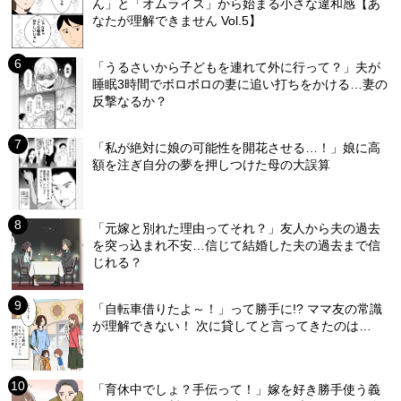
ん」と「オムライス」から始まる小さな違和感【あ
なたが理解できません Vol.5】
「うるさいから子どもを連れて外に行って？」夫が
睡眠3時間でボロボロの妻に追い打ちをかける…妻の
反撃なるか？
「私が絶対に娘の可能性を開花させる…！」娘に高
額を注ぎ自分の夢を押しつけた母の大誤算
「元嫁と別れた理由ってそれ？」友人から夫の過去
を突っ込まれ不安…信じて結婚した夫の過去まで信
じれる？
「自転車借りたよ～！」って勝手に!? ママ友の常識
が理解できない！ 次に貸してと言ってきたのは…
「育休中でしょ？手伝って！」嫁を好き勝手使う義