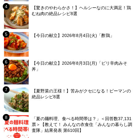
【驚きのやわらかさ！】ヘルシーなのに大満足！鶏
むね肉の絶品レシピ8選
【今日の献立】2026年8月4日(火)「酢鶏」
【今日の献立】2026年8月3日(月)「ピリ辛肉みそ
丼」
【夏野菜の王様！】苦みがクセになる！ピーマンの
絶品レシピ8選
「夏の麺料理、食べる時間帯は？」＜回答数37,131
票＞【教えて！ みんなの衣食住「みんなの暮らし調
査隊」結果発表 第610回】