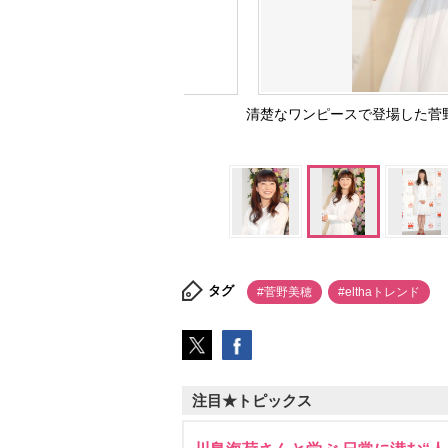
清楚なワンピースで登場した菅野
タグ
#菅野美穂
#elthaトレンド
注目★トピックス