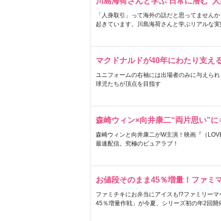
川島海荷さんと学ぶ 日常に潜む“人
「人身取引」って海外の話だと思ってませんか
起きています。川島海荷さんと学ぶリアルな実
マクドナルドが40年にわたり支え
ユニフォームの右袖には出場者のみに与えられ
球児たちが頂点を目指す
森崎ウィン×向井康二“両片思い”
森崎ウィンと向井康二がW主演！映画『（LOVE S
最速配信。究極のピュアラブ！
お値段そのまま45％増量！ファミ
ファミチキにお弁当にアイスも!?ファミリーマ
45％増量作戦」が今夏、シリーズ初の年2回開