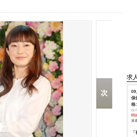
求
0
保
格
株
時給
派遣
「