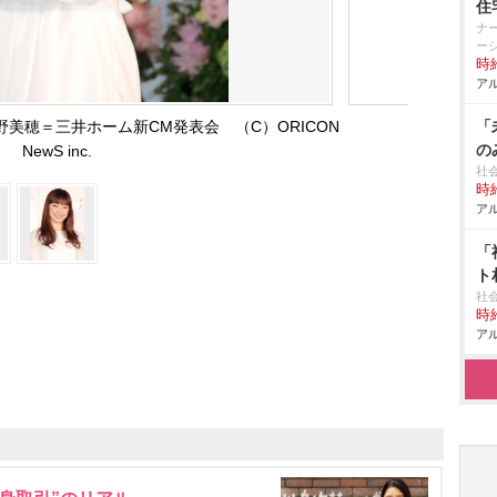
住
ナ
ー
時給
アル
美穂＝三井ホーム新CM発表会 （C）ORICON
「
の
NewS inc.
社
時給
アル
「
ト
社
時給
アル