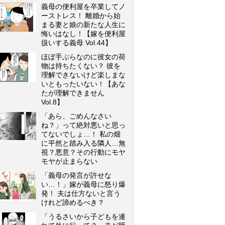
義母の便利屋を卒業してノ
ーストレス！ 離婚から始
まる妻と娘の新たな人生に
悔いはなし！【嫁を便利屋
扱いする義母 Vol.44】
ほぼ手ぶらなのに彼女の荷
物は持ちたくない？ 彼を
理解できないけど楽しまな
いともったいない！【あな
たが理解できません
Vol.8】
「あら、ごめんなさい
ね？」って絶対悪いと思っ
てないでしょ…！ 私の畑
に平然と踏み入る隣人…無
視？悪意？その行動にモヤ
モヤが止まらない
「義母の発言が許せな
い…！」嫁が義母に怒り爆
発！ 夫は仕方ないと言う
けれど諦めるべき？
「うるさいから子どもを連