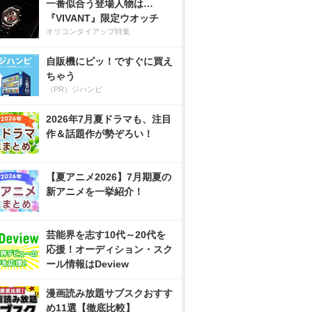
一番似合う登場人物は…
『VIVANT』限定ウオッチ
オリコンタイアップ特集
自販機にピッ！ですぐに買え
ちゃう
（PR）ジハンピ
2026年7月夏ドラマも、注目
作＆話題作が勢ぞろい！
【夏アニメ2026】7月期夏の
新アニメを一挙紹介！
芸能界を志す10代～20代を
応援！オーディション・スク
ール情報はDeview
漫画読み放題サブスクおすす
め11選【徹底比較】