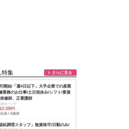
人特集
さらに見る
9月開始/「週4日以下」大手企業での産業
健業務のお仕事/土日祝休み/シフト/要資
:保健師、正看護師
式会社パソナ
2,100円
社員 / 大阪府
福祉調理スタッフ」無資格可/日勤のみ/