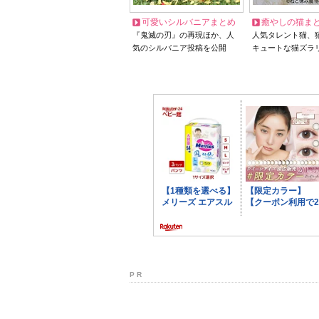
可愛いシルバニアまとめ
癒やしの猫ま
『鬼滅の刃』の再現ほか、人
人気タレント猫、
気のシルバニア投稿を公開
キュートな猫ズラ
P R