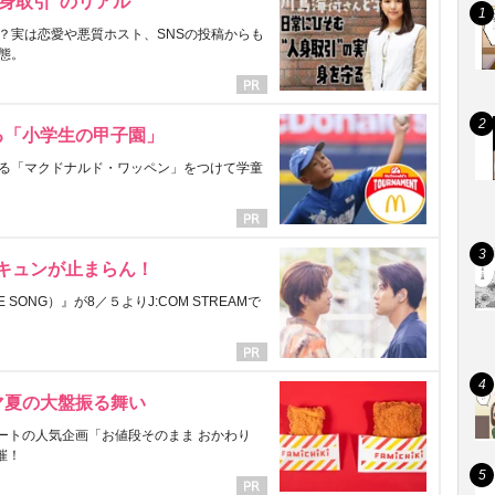
身取引”のリアル
？実は恋愛や悪質ホスト、SNSの投稿からも
態。
る「小学生の甲子園」
る「マクドナルド・ワッペン」をつけて学童
にキュンが止まらん！
ONG）』が8／５よりJ:COM STREAMで
マ夏の大盤振る舞い
ートの人気企画「お値段そのまま おかわり
催！