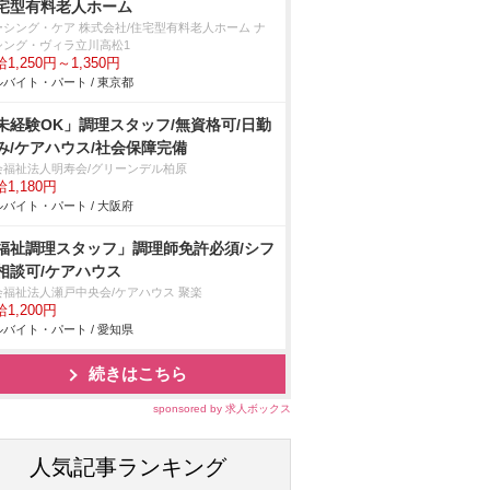
宅型有料老人ホーム
ーシング・ケア 株式会社/住宅型有料老人ホーム ナ
シング・ヴィラ立川高松1
1,250円～1,350円
バイト・パート / 東京都
未経験OK」調理スタッフ/無資格可/日勤
み/ケアハウス/社会保障完備
会福祉法人明寿会/グリーンデル柏原
1,180円
バイト・パート / 大阪府
福祉調理スタッフ」調理師免許必須/シフ
相談可/ケアハウス
会福祉法人瀬戸中央会/ケアハウス 聚楽
1,200円
バイト・パート / 愛知県
続きはこちら
sponsored by 求人ボックス
人気記事ランキング