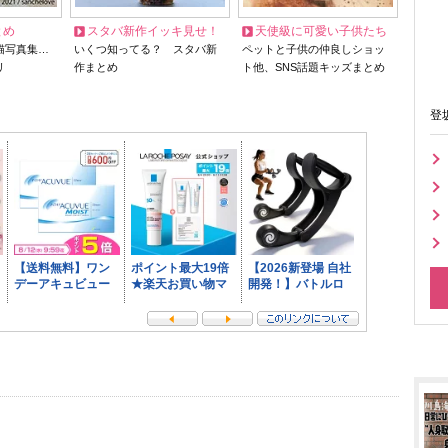
とめ
スタバ新作イッキ見せ！
天使級に可愛い子供たち
猫写真集…
いくつ知ってる？ スタバ新
ペットと子供の仲良しショッ
リ
作まとめ
ト他、SNS話題キッズまとめ
登