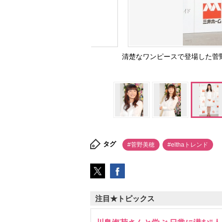
清楚なワンピースで登場した菅野
タグ
#菅野美穂
#elthaトレンド
注目★トピックス