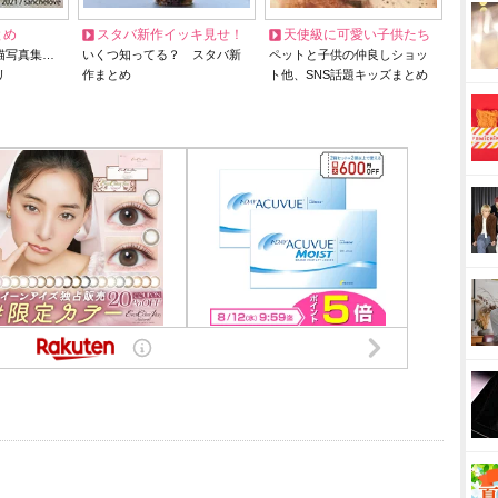
とめ
スタバ新作イッキ見せ！
天使級に可愛い子供たち
猫写真集…
いくつ知ってる？ スタバ新
ペットと子供の仲良しショッ
リ
作まとめ
ト他、SNS話題キッズまとめ