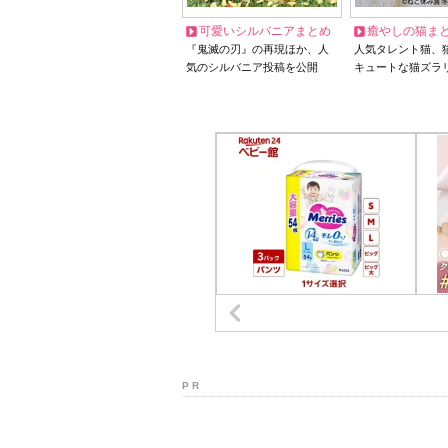
可愛いシルバニアまとめ
癒やしの猫ま
『鬼滅の刃』の再現ほか、人
人気タレント猫、
気のシルバニア投稿を公開
キュートな猫ズラ
P R