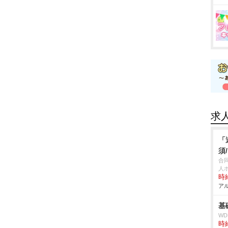
求
「
須
合
人
時給
アル
基
W
時給