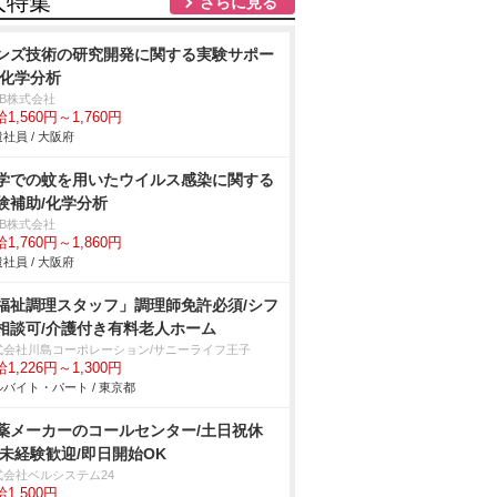
人特集
さらに見る
ンズ技術の研究開発に関する実験サポー
/化学分析
DB株式会社
1,560円～1,760円
社員 / 大阪府
学での蚊を用いたウイルス感染に関する
験補助/化学分析
DB株式会社
1,760円～1,860円
社員 / 大阪府
福祉調理スタッフ」調理師免許必須/シフ
相談可/介護付き有料老人ホーム
式会社川島コーポレーション/サニーライフ王子
1,226円～1,300円
バイト・パート / 東京都
薬メーカーのコールセンター/土日祝休
/未経験歓迎/即日開始OK
式会社ベルシステム24
1,500円