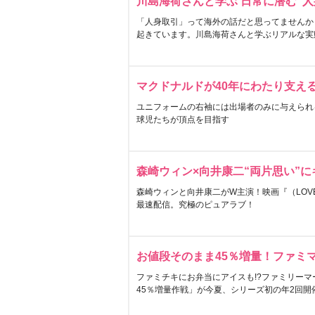
川島海荷さんと学ぶ 日常に潜む“人
「人身取引」って海外の話だと思ってませんか
起きています。川島海荷さんと学ぶリアルな実
マクドナルドが40年にわたり支え
ユニフォームの右袖には出場者のみに与えられ
球児たちが頂点を目指す
森崎ウィン×向井康二“両片思い”
森崎ウィンと向井康二がW主演！映画『（LOVE S
最速配信。究極のピュアラブ！
お値段そのまま45％増量！ファミ
ファミチキにお弁当にアイスも!?ファミリーマ
45％増量作戦」が今夏、シリーズ初の年2回開