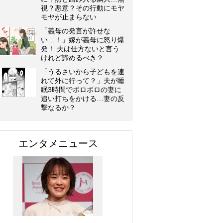
視？悪意？その行動にモヤ
モヤが止まらない
「義母の発言が許せな
い…！」嫁が義母に怒り爆
発！ 夫は仕方ないと言う
けれど諦めるべき？
「うるさいから子どもを連
れて外に行って？」夫が睡
眠3時間でボロボロの妻に
追い打ちをかける…妻の反
撃なるか？
エンタメニュース