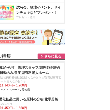
試写会、登壇イベント、サイ
ンチェキなどプレゼント！
プレゼント特集
人特集
さらに見る
週1から可」調理スタッフ/調理師免許必
/日勤のみ/住宅型有料老人ホーム
同会社高齢者福祉施設みんなのおうち/住宅型有料老
ホーム みんなのおうち
1,140円～1,200円
バイト・パート / 愛知県
礎化粧品に用いる原料の分析/化学分析
DB株式会社
1,450円～1,550円