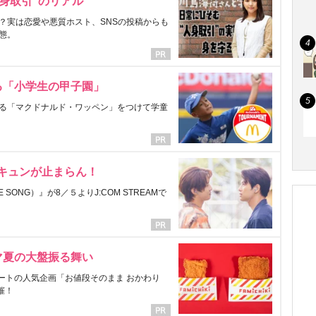
身取引”のリアル
？実は恋愛や悪質ホスト、SNSの投稿からも
態。
る「小学生の甲子園」
る「マクドナルド・ワッペン」をつけて学童
にキュンが止まらん！
ONG）』が8／５よりJ:COM STREAMで
マ夏の大盤振る舞い
ートの人気企画「お値段そのまま おかわり
催！