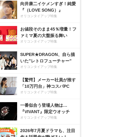
向井康二イケメンすぎ！純愛
『（LOVE SONG）』
オリコンタイアップ特集
お値段そのまま45％増量！フ
ァミマ夏の大盤振る舞い
オリコンタイアップ特集
SUPER★DRAGON、自ら描
いた”レトロフューチャー”
オリコンタイアップ特集
【驚愕】メーカー社員が推す
「10万円台」神コスパPC
オリコンタイアップ特集
一番似合う登場人物は…
『VIVANT』限定ウオッチ
オリコンタイアップ特集
2026年7月夏ドラマも、注目