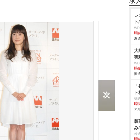
求
レ
ト
W
時給
派遣
大
実
W
時給
派遣
「
ト
株
時給
アル
製
み
株
時給