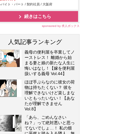
バイト・パート / 契約社員 / 大阪府
続きはこちら
sponsored by 求人ボックス
人気記事ランキング
義母の便利屋を卒業してノ
ーストレス！ 離婚から始
まる妻と娘の新たな人生に
悔いはなし！【嫁を便利屋
扱いする義母 Vol.44】
ほぼ手ぶらなのに彼女の荷
物は持ちたくない？ 彼を
理解できないけど楽しまな
いともったいない！【あな
たが理解できません
Vol.8】
「あら、ごめんなさい
ね？」って絶対悪いと思っ
てないでしょ…！ 私の畑
に平然と踏み入る隣人…無