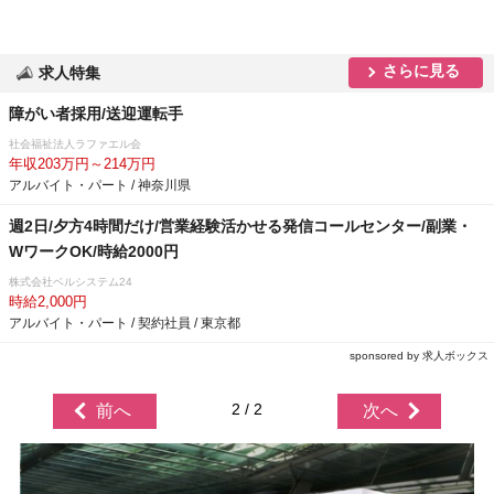
さらに見る
求人特集
障がい者採用/送迎運転手
社会福祉法人ラファエル会
年収203万円～214万円
アルバイト・パート / 神奈川県
週2日/夕方4時間だけ/営業経験活かせる発信コールセンター/副業・
WワークOK/時給2000円
株式会社ベルシステム24
時給2,000円
アルバイト・パート / 契約社員 / 東京都
sponsored by 求人ボックス
2 / 2
前へ
次へ