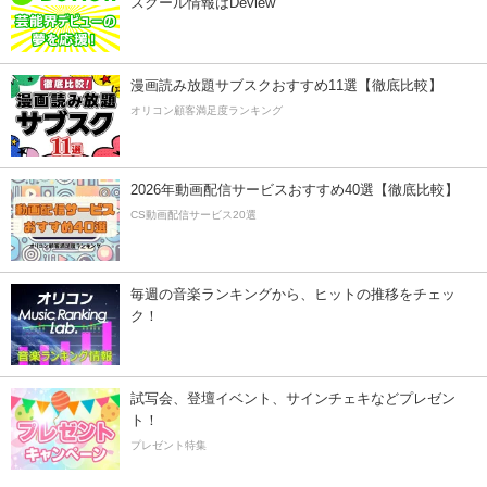
スクール情報はDeview
漫画読み放題サブスクおすすめ11選【徹底比較】
オリコン顧客満足度ランキング
2026年動画配信サービスおすすめ40選【徹底比較】
CS動画配信サービス20選
毎週の音楽ランキングから、ヒットの推移をチェッ
ク！
試写会、登壇イベント、サインチェキなどプレゼン
ト！
プレゼント特集