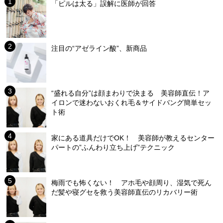
「ピルは太る」誤解に医師が回答
注目の“アゼライン酸”、新商品
“盛れる自分”は顔まわりで決まる 美容師直伝！ア
イロンで迷わないおくれ毛＆サイドバング簡単セッ
ト術
家にある道具だけでOK！ 美容師が教えるセンター
パートの”ふんわり立ち上げ”テクニック
梅雨でも怖くない！ アホ毛や顔周り、湿気で死ん
だ髪や寝グセを救う美容師直伝のリカバリー術