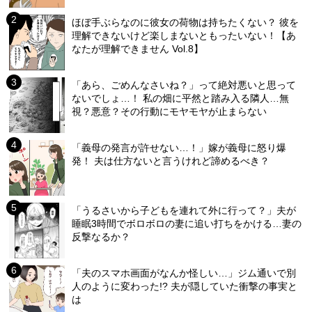
ほぼ手ぶらなのに彼女の荷物は持ちたくない？ 彼を
理解できないけど楽しまないともったいない！【あ
なたが理解できません Vol.8】
「あら、ごめんなさいね？」って絶対悪いと思って
ないでしょ…！ 私の畑に平然と踏み入る隣人…無
視？悪意？その行動にモヤモヤが止まらない
「義母の発言が許せない…！」嫁が義母に怒り爆
発！ 夫は仕方ないと言うけれど諦めるべき？
「うるさいから子どもを連れて外に行って？」夫が
睡眠3時間でボロボロの妻に追い打ちをかける…妻の
反撃なるか？
「夫のスマホ画面がなんか怪しい…」ジム通いで別
人のように変わった!? 夫が隠していた衝撃の事実と
は