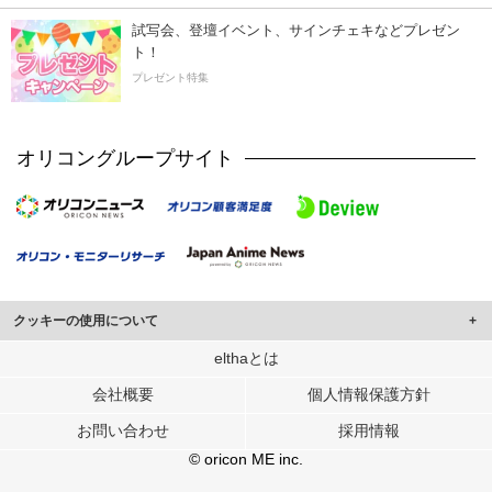
試写会、登壇イベント、サインチェキなどプレゼン
ト！
プレゼント特集
オリコングループサイト
クッキーの使用について
このサイトでは Cookie を使用して、ユーザーに合わせたコンテンツや広告の
elthaとは
表示、ソーシャル メディア機能の提供、広告の表示回数やクリック数の測定を
会社概要
個人情報保護方針
行っています。
また、ユーザーによるサイトの利用状況についても情報を収集し、ソーシャル
お問い合わせ
採用情報
メディアや広告配信、データ解析の各パートナーに提供しています。
各パートナーは、この情報とユーザーが各パートナーに提供した他の情報や、
© oricon ME inc.
ユーザーが各パートナーのサービスを使用したときに収集した他の情報を組み
合わせて使用することがあります。