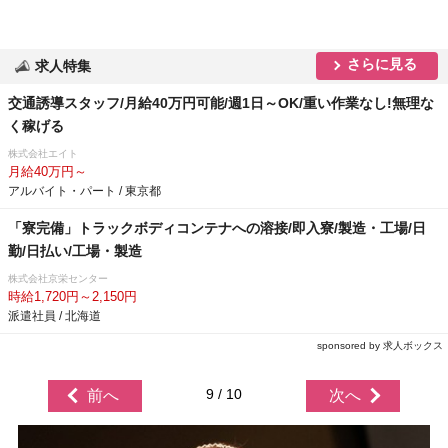
さらに見る
求人特集
交通誘導スタッフ/月給40万円可能/週1日～OK/重い作業なし!無理な
く稼げる
株式会社エイト
月給40万円～
アルバイト・パート / 東京都
「寮完備」トラックボディコンテナへの溶接/即入寮/製造・工場/日
勤/日払い/工場・製造
株式会社京栄センター
時給1,720円～2,150円
派遣社員 / 北海道
sponsored by 求人ボックス
9 / 10
前へ
次へ