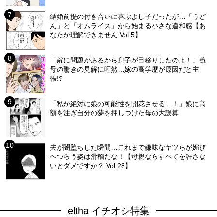
結婚前提の付き合いに喜ぶよし子だったが…「うど
ん」と「オムライス」から始まる小さな違和感【あ
なたが理解できません Vol.5】
「嫁に問題があるから息子が目移りしたのよ！」義
母の驚きの見解に唖然…嫁の高学歴が原因だと主
張!?
「私が絶対に娘の可能性を開花させる…！」娘に高
額を注ぎ自分の夢を押しつけた母の大誤算
夫が闇堕ちした瞬間…これまで嫌味なヤツらが媚び
へつらう姿は滑稽だな！【母親ならすべてを許さな
いとダメですか？ Vol.28】
eltha イチオシ特集