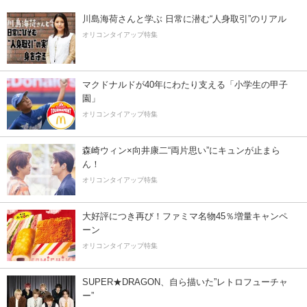
川島海荷さんと学ぶ 日常に潜む“人身取引”のリアル
オリコンタイアップ特集
マクドナルドが40年にわたり支える「小学生の甲子
園」
オリコンタイアップ特集
森崎ウィン×向井康二“両片思い”にキュンが止まら
ん！
オリコンタイアップ特集
大好評につき再び！ファミマ名物45％増量キャンペ
ーン
オリコンタイアップ特集
SUPER★DRAGON、自ら描いた”レトロフューチャ
ー”