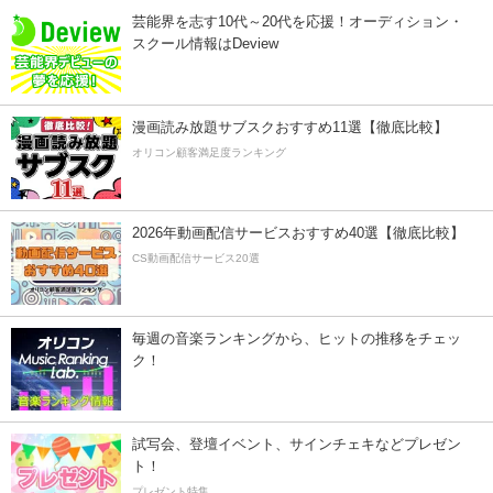
芸能界を志す10代～20代を応援！オーディション・
スクール情報はDeview
漫画読み放題サブスクおすすめ11選【徹底比較】
オリコン顧客満足度ランキング
2026年動画配信サービスおすすめ40選【徹底比較】
CS動画配信サービス20選
毎週の音楽ランキングから、ヒットの推移をチェッ
ク！
試写会、登壇イベント、サインチェキなどプレゼン
ト！
プレゼント特集