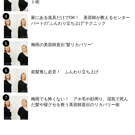
ト術
家にある道具だけでOK！ 美容師が教えるセンター
パートの”ふんわり立ち上げ”テクニック
梅雨の美容師直伝”髪リカバリー”
前髪無し必見！ ふんわり立ち上げ
梅雨でも怖くない！ アホ毛や顔周り、湿気で死ん
だ髪や寝グセを救う美容師直伝のリカバリー術