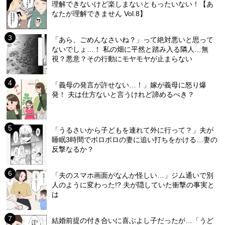
理解できないけど楽しまないともったいない！【あ
なたが理解できません Vol.8】
「あら、ごめんなさいね？」って絶対悪いと思って
ないでしょ…！ 私の畑に平然と踏み入る隣人…無
視？悪意？その行動にモヤモヤが止まらない
「義母の発言が許せない…！」嫁が義母に怒り爆
発！ 夫は仕方ないと言うけれど諦めるべき？
「うるさいから子どもを連れて外に行って？」夫が
睡眠3時間でボロボロの妻に追い打ちをかける…妻の
反撃なるか？
「夫のスマホ画面がなんか怪しい…」ジム通いで別
人のように変わった!? 夫が隠していた衝撃の事実と
は
結婚前提の付き合いに喜ぶよし子だったが…「うど