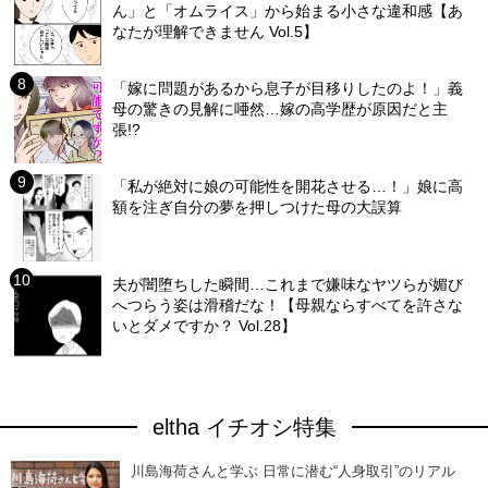
ん」と「オムライス」から始まる小さな違和感【あ
なたが理解できません Vol.5】
「嫁に問題があるから息子が目移りしたのよ！」義
母の驚きの見解に唖然…嫁の高学歴が原因だと主
張!?
「私が絶対に娘の可能性を開花させる…！」娘に高
額を注ぎ自分の夢を押しつけた母の大誤算
夫が闇堕ちした瞬間…これまで嫌味なヤツらが媚び
へつらう姿は滑稽だな！【母親ならすべてを許さな
いとダメですか？ Vol.28】
eltha イチオシ特集
川島海荷さんと学ぶ 日常に潜む“人身取引”のリアル