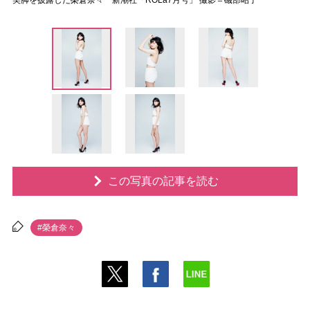
美脚を披露した榮倉奈々 新潮社「ROLa7月号」 撮影＝磯部昭子
この写真の記事を読む
#榮倉奈々