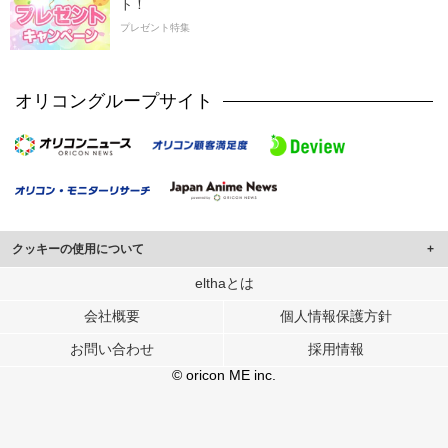
ト！
プレゼント特集
オリコングループサイト
クッキーの使用について
このサイトでは Cookie を使用して、ユーザーに合わせたコンテンツや広告の
elthaとは
表示、ソーシャル メディア機能の提供、広告の表示回数やクリック数の測定を
会社概要
個人情報保護方針
行っています。
また、ユーザーによるサイトの利用状況についても情報を収集し、ソーシャル
お問い合わせ
採用情報
メディアや広告配信、データ解析の各パートナーに提供しています。
各パートナーは、この情報とユーザーが各パートナーに提供した他の情報や、
© oricon ME inc.
ユーザーが各パートナーのサービスを使用したときに収集した他の情報を組み
合わせて使用することがあります。