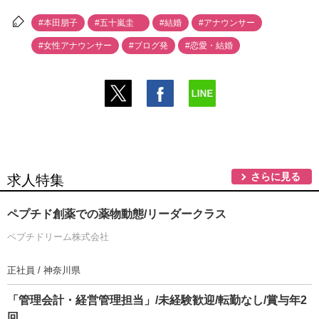
#本田朋子
#五十嵐圭
#結婚
#アナウンサー
#女性アナウンサー
#ブログ発
#恋愛・結婚
さらに見る
求人特集
ペプチド創薬での薬物動態/リーダークラス
ペプチドリーム株式会社
正社員 / 神奈川県
「管理会計・経営管理担当」/未経験歓迎/転勤なし/賞与年2
回