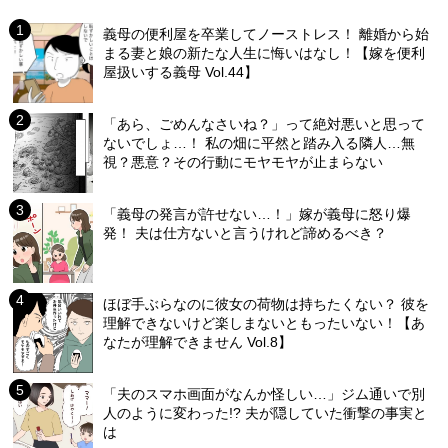
義母の便利屋を卒業してノーストレス！ 離婚から始
まる妻と娘の新たな人生に悔いはなし！【嫁を便利
屋扱いする義母 Vol.44】
「あら、ごめんなさいね？」って絶対悪いと思って
ないでしょ…！ 私の畑に平然と踏み入る隣人…無
視？悪意？その行動にモヤモヤが止まらない
「義母の発言が許せない…！」嫁が義母に怒り爆
発！ 夫は仕方ないと言うけれど諦めるべき？
ほぼ手ぶらなのに彼女の荷物は持ちたくない？ 彼を
理解できないけど楽しまないともったいない！【あ
なたが理解できません Vol.8】
「夫のスマホ画面がなんか怪しい…」ジム通いで別
人のように変わった!? 夫が隠していた衝撃の事実と
は