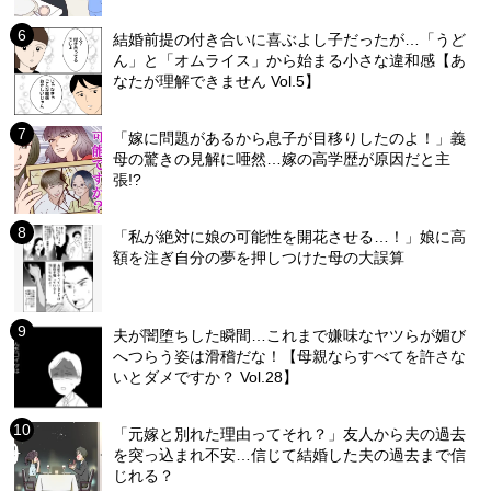
結婚前提の付き合いに喜ぶよし子だったが…「うど
ん」と「オムライス」から始まる小さな違和感【あ
なたが理解できません Vol.5】
「嫁に問題があるから息子が目移りしたのよ！」義
母の驚きの見解に唖然…嫁の高学歴が原因だと主
張!?
「私が絶対に娘の可能性を開花させる…！」娘に高
額を注ぎ自分の夢を押しつけた母の大誤算
夫が闇堕ちした瞬間…これまで嫌味なヤツらが媚び
へつらう姿は滑稽だな！【母親ならすべてを許さな
いとダメですか？ Vol.28】
「元嫁と別れた理由ってそれ？」友人から夫の過去
を突っ込まれ不安…信じて結婚した夫の過去まで信
じれる？