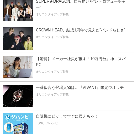
SUPER★DRAGON、自ら描いた”レトロフューチャ
ー”
オリコンタイアップ特集
CROWN HEAD、結成1周年で見えた”バンドらしさ”
オリコンタイアップ特集
【驚愕】メーカー社員が推す「10万円台」神コスパ
PC
オリコンタイアップ特集
一番似合う登場人物は…『VIVANT』限定ウオッチ
オリコンタイアップ特集
自販機にピッ！ですぐに買えちゃう
（PR）ジハンピ