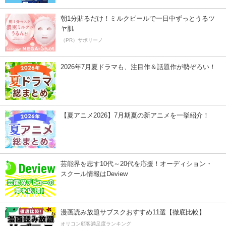
朝1分貼るだけ！ミルクピールで一日中ずっとうるツ
ヤ肌
（PR）サボリーノ
2026年7月夏ドラマも、注目作＆話題作が勢ぞろい！
【夏アニメ2026】7月期夏の新アニメを一挙紹介！
芸能界を志す10代～20代を応援！オーディション・
スクール情報はDeview
漫画読み放題サブスクおすすめ11選【徹底比較】
オリコン顧客満足度ランキング