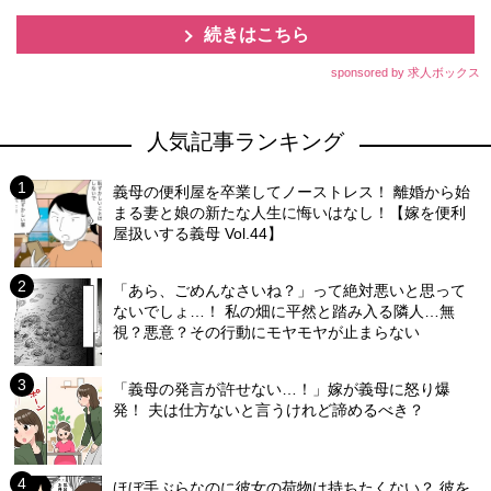
続きはこちら
sponsored by 求人ボックス
人気記事ランキング
義母の便利屋を卒業してノーストレス！ 離婚から始
まる妻と娘の新たな人生に悔いはなし！【嫁を便利
屋扱いする義母 Vol.44】
「あら、ごめんなさいね？」って絶対悪いと思って
ないでしょ…！ 私の畑に平然と踏み入る隣人…無
視？悪意？その行動にモヤモヤが止まらない
「義母の発言が許せない…！」嫁が義母に怒り爆
発！ 夫は仕方ないと言うけれど諦めるべき？
ほぼ手ぶらなのに彼女の荷物は持ちたくない？ 彼を