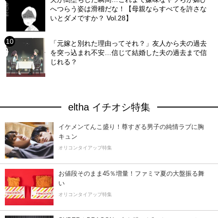
へつらう姿は滑稽だな！【母親ならすべてを許さな
いとダメですか？ Vol.28】
「元嫁と別れた理由ってそれ？」友人から夫の過去
を突っ込まれ不安…信じて結婚した夫の過去まで信
じれる？
eltha イチオシ特集
イケメンてんこ盛り！尊すぎる男子の純情ラブに胸
キュン
オリコンタイアップ特集
お値段そのまま45％増量！ファミマ夏の大盤振る舞
い
オリコンタイアップ特集