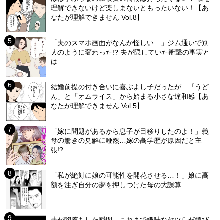
理解できないけど楽しまないともったいない！【あ
なたが理解できません Vol.8】
「夫のスマホ画面がなんか怪しい…」ジム通いで別
人のように変わった!? 夫が隠していた衝撃の事実と
は
結婚前提の付き合いに喜ぶよし子だったが…「うど
ん」と「オムライス」から始まる小さな違和感【あ
なたが理解できません Vol.5】
「嫁に問題があるから息子が目移りしたのよ！」義
母の驚きの見解に唖然…嫁の高学歴が原因だと主
張!?
「私が絶対に娘の可能性を開花させる…！」娘に高
額を注ぎ自分の夢を押しつけた母の大誤算
夫が闇堕ちした瞬間…これまで嫌味なヤツらが媚び