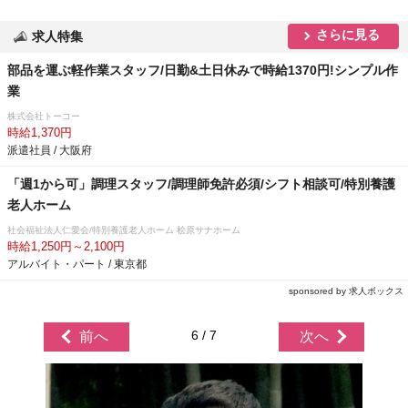
さらに見る
求人特集
部品を運ぶ軽作業スタッフ/日勤&土日休みで時給1370円!シンプル作
業
株式会社トーコー
時給1,370円
派遣社員 / 大阪府
「週1から可」調理スタッフ/調理師免許必須/シフト相談可/特別養護
老人ホーム
社会福祉法人仁愛会/特別養護老人ホーム 桧原サナホーム
時給1,250円～2,100円
アルバイト・パート / 東京都
sponsored by 求人ボックス
6 / 7
前へ
次へ