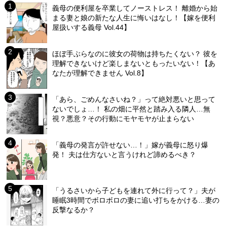
義母の便利屋を卒業してノーストレス！ 離婚から始
まる妻と娘の新たな人生に悔いはなし！【嫁を便利
屋扱いする義母 Vol.44】
ほぼ手ぶらなのに彼女の荷物は持ちたくない？ 彼を
理解できないけど楽しまないともったいない！【あ
なたが理解できません Vol.8】
「あら、ごめんなさいね？」って絶対悪いと思って
ないでしょ…！ 私の畑に平然と踏み入る隣人…無
視？悪意？その行動にモヤモヤが止まらない
「義母の発言が許せない…！」嫁が義母に怒り爆
発！ 夫は仕方ないと言うけれど諦めるべき？
「うるさいから子どもを連れて外に行って？」夫が
睡眠3時間でボロボロの妻に追い打ちをかける…妻の
反撃なるか？