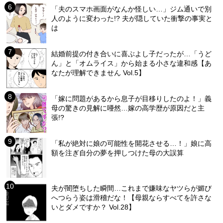
「夫のスマホ画面がなんか怪しい…」ジム通いで別
人のように変わった!? 夫が隠していた衝撃の事実と
は
結婚前提の付き合いに喜ぶよし子だったが…「うど
ん」と「オムライス」から始まる小さな違和感【あ
なたが理解できません Vol.5】
「嫁に問題があるから息子が目移りしたのよ！」義
母の驚きの見解に唖然…嫁の高学歴が原因だと主
張!?
「私が絶対に娘の可能性を開花させる…！」娘に高
額を注ぎ自分の夢を押しつけた母の大誤算
夫が闇堕ちした瞬間…これまで嫌味なヤツらが媚び
へつらう姿は滑稽だな！【母親ならすべてを許さな
いとダメですか？ Vol.28】