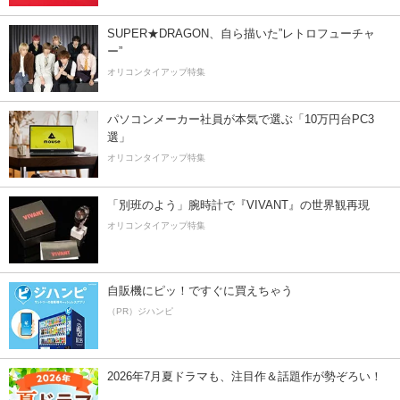
SUPER★DRAGON、自ら描いた”レトロフューチャ
ー”
オリコンタイアップ特集
パソコンメーカー社員が本気で選ぶ「10万円台PC3
選」
オリコンタイアップ特集
「別班のよう」腕時計で『VIVANT』の世界観再現
オリコンタイアップ特集
自販機にピッ！ですぐに買えちゃう
（PR）ジハンピ
2026年7月夏ドラマも、注目作＆話題作が勢ぞろい！