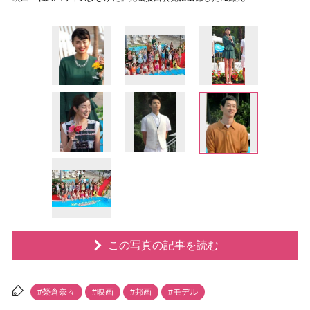
この写真の記事を読む
#榮倉奈々
#映画
#邦画
#モデル