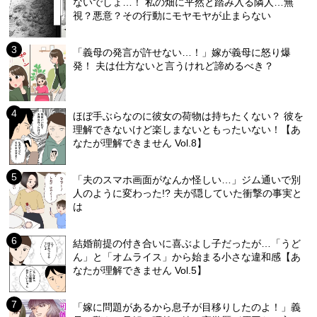
ないでしょ…！ 私の畑に平然と踏み入る隣人…無
視？悪意？その行動にモヤモヤが止まらない
「義母の発言が許せない…！」嫁が義母に怒り爆
発！ 夫は仕方ないと言うけれど諦めるべき？
ほぼ手ぶらなのに彼女の荷物は持ちたくない？ 彼を
理解できないけど楽しまないともったいない！【あ
なたが理解できません Vol.8】
「夫のスマホ画面がなんか怪しい…」ジム通いで別
人のように変わった!? 夫が隠していた衝撃の事実と
は
結婚前提の付き合いに喜ぶよし子だったが…「うど
ん」と「オムライス」から始まる小さな違和感【あ
なたが理解できません Vol.5】
「嫁に問題があるから息子が目移りしたのよ！」義