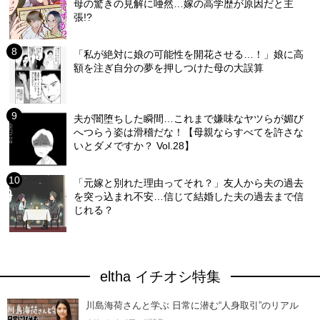
母の驚きの見解に唖然…嫁の高学歴が原因だと主
張!?
「私が絶対に娘の可能性を開花させる…！」娘に高
額を注ぎ自分の夢を押しつけた母の大誤算
夫が闇堕ちした瞬間…これまで嫌味なヤツらが媚び
へつらう姿は滑稽だな！【母親ならすべてを許さな
いとダメですか？ Vol.28】
「元嫁と別れた理由ってそれ？」友人から夫の過去
を突っ込まれ不安…信じて結婚した夫の過去まで信
じれる？
eltha イチオシ特集
川島海荷さんと学ぶ 日常に潜む“人身取引”のリアル