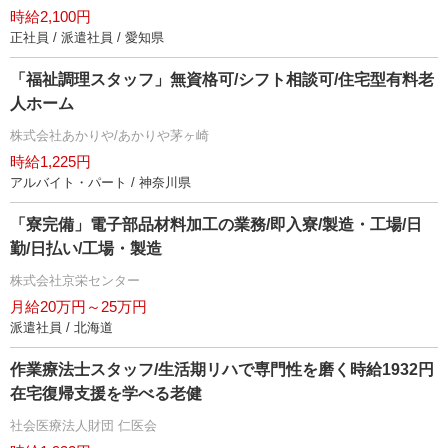
時給2,100円
正社員 / 派遣社員 / 愛知県
「福祉調理スタッフ」無資格可/シフト相談可/住宅型有料老
人ホーム
株式会社あかりや/あかりや茅ヶ崎
時給1,225円
アルバイト・パート / 神奈川県
「寮完備」電子部品材料加工の業務/即入寮/製造・工場/日
勤/日払い/工場・製造
株式会社京栄センター
月給20万円～25万円
派遣社員 / 北海道
作業療法士スタッフ/生活期リハで専門性を磨く時給1932円
在宅復帰支援を学べる老健
社会医療法人財団 仁医会