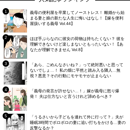
義母の便利屋を卒業してノーストレス！ 離婚から始
まる妻と娘の新たな人生に悔いはなし！【嫁を便利
屋扱いする義母 Vol.44】
ほぼ手ぶらなのに彼女の荷物は持ちたくない？ 彼を
理解できないけど楽しまないともったいない！【あ
なたが理解できません Vol.8】
「あら、ごめんなさいね？」って絶対悪いと思って
ないでしょ…！ 私の畑に平然と踏み入る隣人…無
視？悪意？その行動にモヤモヤが止まらない
「義母の発言が許せない…！」嫁が義母に怒り爆
発！ 夫は仕方ないと言うけれど諦めるべき？
「うるさいから子どもを連れて外に行って？」夫が
睡眠3時間でボロボロの妻に追い打ちをかける…妻の
反撃なるか？