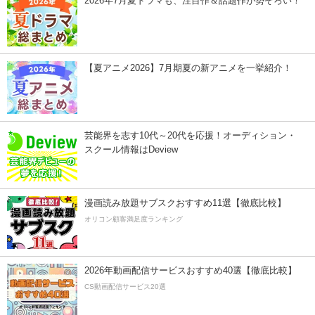
2026年7月夏ドラマも、注目作＆話題作が勢ぞろい！
【夏アニメ2026】7月期夏の新アニメを一挙紹介！
芸能界を志す10代～20代を応援！オーディション・
スクール情報はDeview
漫画読み放題サブスクおすすめ11選【徹底比較】
オリコン顧客満足度ランキング
2026年動画配信サービスおすすめ40選【徹底比較】
CS動画配信サービス20選