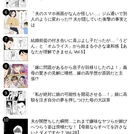
「夫のスマホ画面がなんか怪しい…」ジム通いで別
人のように変わった!? 夫が隠していた衝撃の事実と
は
結婚前提の付き合いに喜ぶよし子だったが…「うど
ん」と「オムライス」から始まる小さな違和感【あ
なたが理解できません Vol.5】
「嫁に問題があるから息子が目移りしたのよ！」義
母の驚きの見解に唖然…嫁の高学歴が原因だと主
張!?
「私が絶対に娘の可能性を開花させる…！」娘に高
額を注ぎ自分の夢を押しつけた母の大誤算
夫が闇堕ちした瞬間…これまで嫌味なヤツらが媚び
へつらう姿は滑稽だな！【母親ならすべてを許さな
いとダメですか？ Vol.28】