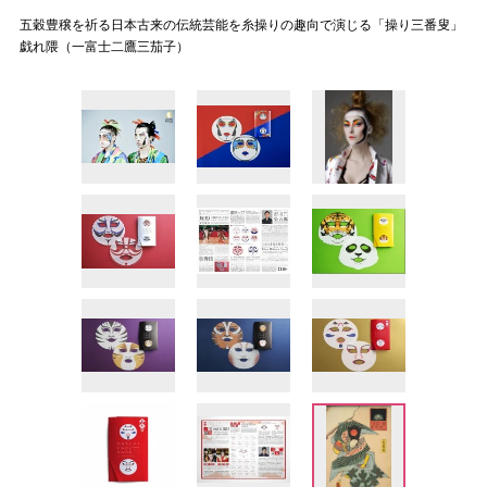
五穀豊穣を祈る日本古来の伝統芸能を糸操りの趣向で演じる「操り三番叟」
戯れ隈（一富士二鷹三茄子）