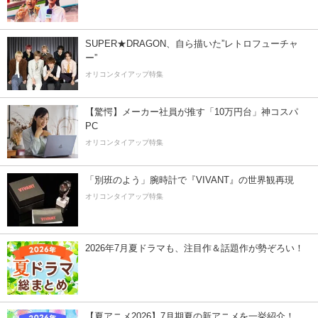
SUPER★DRAGON、自ら描いた”レトロフューチャ
ー”
オリコンタイアップ特集
【驚愕】メーカー社員が推す「10万円台」神コスパ
PC
オリコンタイアップ特集
「別班のよう」腕時計で『VIVANT』の世界観再現
オリコンタイアップ特集
2026年7月夏ドラマも、注目作＆話題作が勢ぞろい！
【夏アニメ2026】7月期夏の新アニメを一挙紹介！