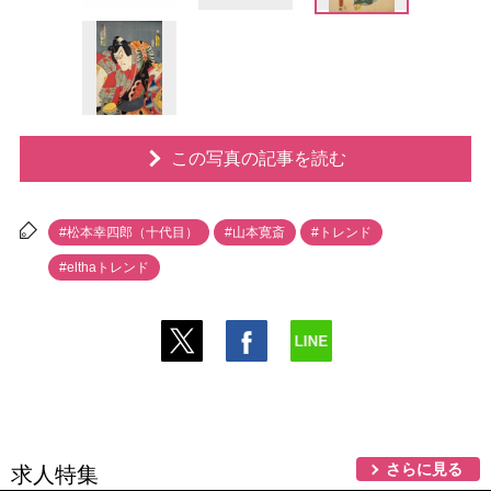
この写真の記事を読む
#松本幸四郎（十代目）
#山本寛斎
#トレンド
#elthaトレンド
さらに見る
求人特集