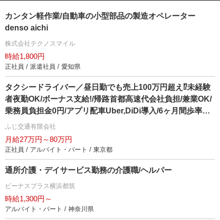
カンタン軽作業/自動車の小型部品の製造オペレーター
denso aichi
株式会社テクノスマイル
時給1,800円
正社員 / 派遣社員 / 愛知県
タクシードライバー／昼日勤でも売上100万円超え⁉未経験
者夜勤OK/ボーナス支給!/帰路首都高速代会社負担/兼業OK/
乗務員負担金0円/アプリ配車Uber,DiDi導入/6ヶ月間歩率
60%保障/ノルマ無し!/最大7連休取得可能
ふじ交通有限会社
月給27万円～80万円
正社員 / アルバイト・パート / 東京都
通所介護・デイサービス勤務の介護職/ヘルパー
ビーナスプラス横浜都筑
時給1,300円～
アルバイト・パート / 神奈川県