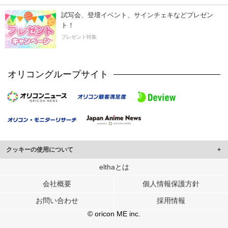
試写会、登壇イベント、サインチェキなどプレゼン
ト！
プレゼント特集
オリコングループサイト
クッキーの使用について
このサイトでは Cookie を使用して、ユーザーに合わせたコンテンツや広告の
elthaとは
表示、ソーシャル メディア機能の提供、広告の表示回数やクリック数の測定を
会社概要
個人情報保護方針
行っています。
また、ユーザーによるサイトの利用状況についても情報を収集し、ソーシャル
お問い合わせ
採用情報
メディアや広告配信、データ解析の各パートナーに提供しています。
各パートナーは、この情報とユーザーが各パートナーに提供した他の情報や、
© oricon ME inc.
ユーザーが各パートナーのサービスを使用したときに収集した他の情報を組み
合わせて使用することがあります。