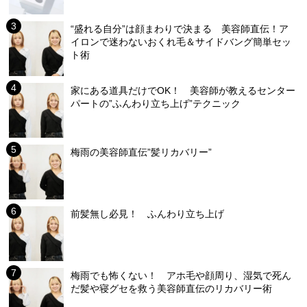
“盛れる自分”は顔まわりで決まる 美容師直伝！ア
イロンで迷わないおくれ毛＆サイドバング簡単セッ
ト術
家にある道具だけでOK！ 美容師が教えるセンター
パートの”ふんわり立ち上げ”テクニック
梅雨の美容師直伝”髪リカバリー”
前髪無し必見！ ふんわり立ち上げ
梅雨でも怖くない！ アホ毛や顔周り、湿気で死ん
だ髪や寝グセを救う美容師直伝のリカバリー術