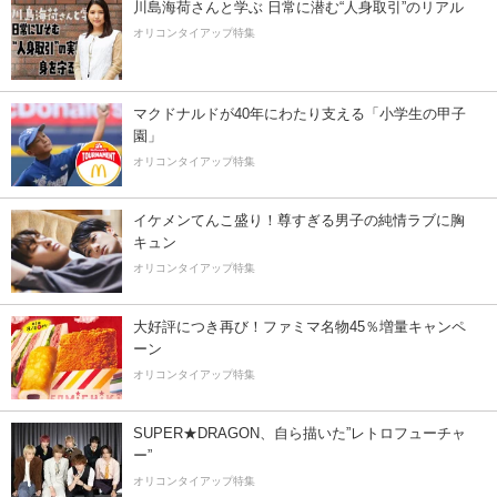
川島海荷さんと学ぶ 日常に潜む“人身取引”のリアル
オリコンタイアップ特集
マクドナルドが40年にわたり支える「小学生の甲子
園」
オリコンタイアップ特集
イケメンてんこ盛り！尊すぎる男子の純情ラブに胸
キュン
オリコンタイアップ特集
大好評につき再び！ファミマ名物45％増量キャンペ
ーン
オリコンタイアップ特集
SUPER★DRAGON、自ら描いた”レトロフューチャ
ー”
オリコンタイアップ特集