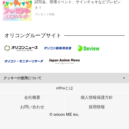
試写会、登壇イベント、サインチェキなどプレゼン
ト！
プレゼント特集
オリコングループサイト
クッキーの使用について
このサイトでは Cookie を使用して、ユーザーに合わせたコンテンツや広告の
elthaとは
表示、ソーシャル メディア機能の提供、広告の表示回数やクリック数の測定を
会社概要
個人情報保護方針
行っています。
また、ユーザーによるサイトの利用状況についても情報を収集し、ソーシャル
お問い合わせ
採用情報
メディアや広告配信、データ解析の各パートナーに提供しています。
各パートナーは、この情報とユーザーが各パートナーに提供した他の情報や、
© oricon ME inc.
ユーザーが各パートナーのサービスを使用したときに収集した他の情報を組み
合わせて使用することがあります。