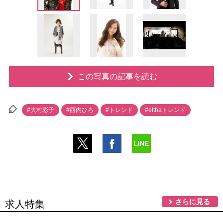
この写真の記事を読む
#大村彩子
#西内ひろ
#トレンド
#elthaトレンド
さらに見る
求人特集