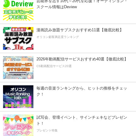
芸能界を志す10代～20代を応援！オーディション・
スクール情報はDeview
漫画読み放題サブスクおすすめ11選【徹底比較】
オリコン顧客満足度ランキング
2026年動画配信サービスおすすめ40選【徹底比較】
CS動画配信サービス20選
毎週の音楽ランキングから、ヒットの推移をチェッ
ク！
試写会、登壇イベント、サインチェキなどプレゼン
ト！
プレゼント特集