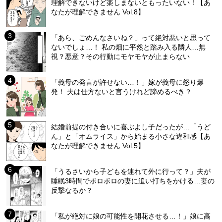
理解できないけど楽しまないともったいない！【あ
なたが理解できません Vol.8】
「あら、ごめんなさいね？」って絶対悪いと思って
ないでしょ…！ 私の畑に平然と踏み入る隣人…無
視？悪意？その行動にモヤモヤが止まらない
「義母の発言が許せない…！」嫁が義母に怒り爆
発！ 夫は仕方ないと言うけれど諦めるべき？
結婚前提の付き合いに喜ぶよし子だったが…「うど
ん」と「オムライス」から始まる小さな違和感【あ
なたが理解できません Vol.5】
「うるさいから子どもを連れて外に行って？」夫が
睡眠3時間でボロボロの妻に追い打ちをかける…妻の
反撃なるか？
「私が絶対に娘の可能性を開花させる…！」娘に高