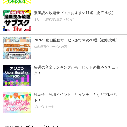
漫画読み放題サブスクおすすめ11選【徹底比較】
オリコン顧客満足度ランキング
2026年動画配信サービスおすすめ40選【徹底比較】
CS動画配信サービス20選
毎週の音楽ランキングから、ヒットの推移をチェッ
ク！
試写会、登壇イベント、サインチェキなどプレゼン
ト！
プレゼント特集