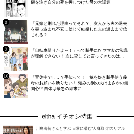
額を注ぎ自分の夢を押しつけた母の大誤算
「元嫁と別れた理由ってそれ？」友人から夫の過去
を突っ込まれ不安…信じて結婚した夫の過去まで信
じれる？
「自転車借りたよ～！」って勝手に!? ママ友の常識
が理解できない！ 次に貸してと言ってきたのは…
「育休中でしょ？手伝って！」嫁を好き勝手使う義
母のお願いを断りたい！ 頼みの綱の夫はまさかの無
関心!? 自体は最悪の結末に…
eltha イチオシ特集
川島海荷さんと学ぶ 日常に潜む“人身取引”のリアル