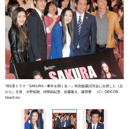
TBS系ドラマ『SAKURA～事件を聞く女～』特別披露試写会に出席した（左
から）文音、大野拓朗、仲間由紀恵、佐藤隆太、森岡豊 （C）ORICON
NewS inc.