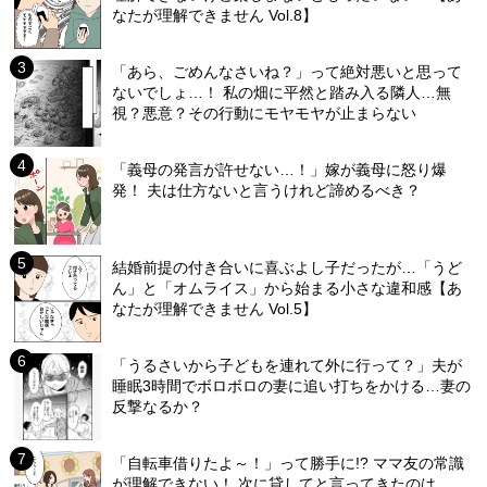
なたが理解できません Vol.8】
「あら、ごめんなさいね？」って絶対悪いと思って
ないでしょ…！ 私の畑に平然と踏み入る隣人…無
視？悪意？その行動にモヤモヤが止まらない
「義母の発言が許せない…！」嫁が義母に怒り爆
発！ 夫は仕方ないと言うけれど諦めるべき？
結婚前提の付き合いに喜ぶよし子だったが…「うど
ん」と「オムライス」から始まる小さな違和感【あ
なたが理解できません Vol.5】
「うるさいから子どもを連れて外に行って？」夫が
睡眠3時間でボロボロの妻に追い打ちをかける…妻の
反撃なるか？
「自転車借りたよ～！」って勝手に!? ママ友の常識
が理解できない！ 次に貸してと言ってきたのは…