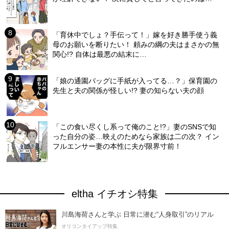
「育休中でしょ？手伝って！」嫁を好き勝手使う義
母のお願いを断りたい！ 頼みの綱の夫はまさかの無
関心!? 自体は最悪の結末に…
「娘の通園バッグに手紙が入ってる…？」保育園の
先生と夫の関係が怪しい!? 妻の知らない夫の顔
「この食い尽くし系って俺のこと!?」妻のSNSで知
った自分の姿…映えのためなら家族は二の次？ イン
フルエンサー妻の本性に夫が限界寸前！
eltha イチオシ特集
川島海荷さんと学ぶ 日常に潜む“人身取引”のリアル
オリコンタイアップ特集