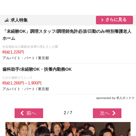
さらに見る
求人特集
「未経験OK」調理スタッフ/調理師免許必須/日勤のみ/特別養護老人
ホーム
社会福祉法人園盛会/多摩の里むさしの園
時給1,226円
アルバイト・パート / 東京都
歯科助手/未経験OK・扶養内勤務OK
たかだ歯科クリニック
時給1,266円～1,900円
アルバイト・パート / 東京都
sponsored by 求人ボックス
2 / 7
前へ
次へ