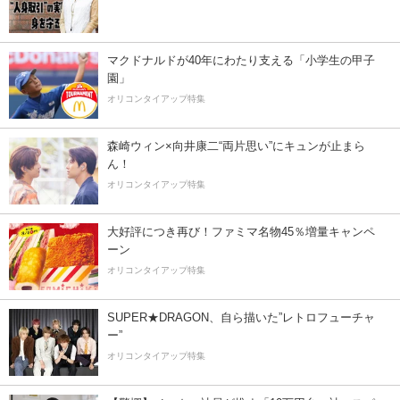
マクドナルドが40年にわたり支える「小学生の甲子
園」
オリコンタイアップ特集
森崎ウィン×向井康二“両片思い”にキュンが止まら
ん！
オリコンタイアップ特集
大好評につき再び！ファミマ名物45％増量キャンペ
ーン
オリコンタイアップ特集
SUPER★DRAGON、自ら描いた”レトロフューチャ
ー”
オリコンタイアップ特集