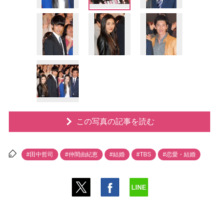
この写真の記事を読む
#田中哲司
#仲間由紀恵
#結婚
#TBS
#恋愛・結婚