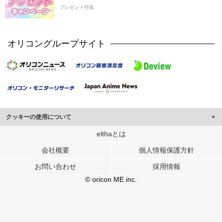
プレゼント特集
オリコングループサイト
クッキーの使用について
このサイトでは Cookie を使用して、ユーザーに合わせたコンテンツや広告の
elthaとは
表示、ソーシャル メディア機能の提供、広告の表示回数やクリック数の測定を
会社概要
個人情報保護方針
行っています。
また、ユーザーによるサイトの利用状況についても情報を収集し、ソーシャル
お問い合わせ
採用情報
メディアや広告配信、データ解析の各パートナーに提供しています。
各パートナーは、この情報とユーザーが各パートナーに提供した他の情報や、
© oricon ME inc.
ユーザーが各パートナーのサービスを使用したときに収集した他の情報を組み
合わせて使用することがあります。