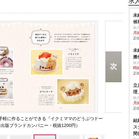
求
未
候
株
月
正社
未
搬作
株
時給
正社
立
理
株
月
正社
を手軽に作ることができる『イクミママのどうぶつドー
結
出版ブランドカンパニー・税抜1200円）
ス
間