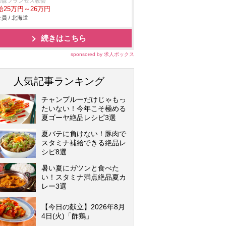
の森フランセス教会
給25万円～26万円
員 / 北海道
続きはこちら
sponsored by 求人ボックス
人気記事ランキング
チャンプルーだけじゃもっ
たいない！今年こそ極める
夏ゴーヤ絶品レシピ3選
夏バテに負けない！豚肉で
スタミナ補給できる絶品レ
シピ8選
暑い夏にガツンと食べた
い！スタミナ満点絶品夏カ
レー3選
【今日の献立】2026年8月
4日(火)「酢鶏」