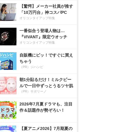
【驚愕】メーカー社員が推す
「10万円台」神コスパPC
オリコンタイアップ特集
一番似合う登場人物は…
『VIVANT』限定ウオッチ
オリコンタイアップ特集
自販機にピッ！ですぐに買え
ちゃう
（PR）ジハンピ
朝1分貼るだけ！ミルクピー
ルで一日中ずっとうるツヤ肌
（PR）サボリーノ
2026年7月夏ドラマも、注目
作＆話題作が勢ぞろい！
【夏アニメ2026】7月期夏の