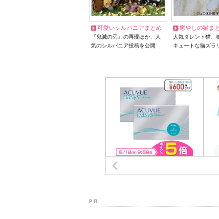
可愛いシルバニアまとめ
癒やしの猫ま
『鬼滅の刃』の再現ほか、人
人気タレント猫、
気のシルバニア投稿を公開
キュートな猫ズラ
P R