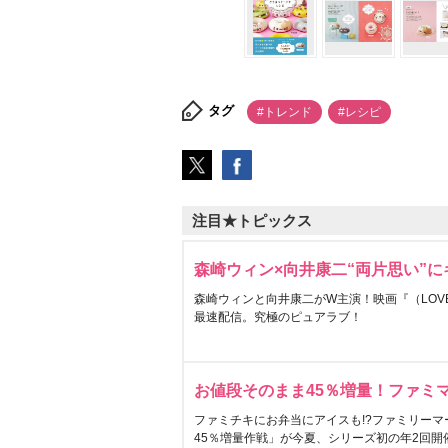
タグ
#トレンド
#レシピ
注目★トピックス
森崎ウィン×向井康二“両片思い”
森崎ウィンと向井康二がW主演！映画『（LOVE S
最速配信。究極のピュアラブ！
お値段そのまま45％増量！ファミ
ファミチキにお弁当にアイスも!?ファミリーマ
45％増量作戦」が今夏、シリーズ初の年2回開