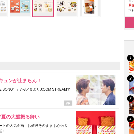
宮
月
正社
にキュンが止まらん！
ONG）』が8／５よりJ:COM STREAMで
マ夏の大盤振る舞い
ートの人気企画「お値段そのまま おかわり
催！