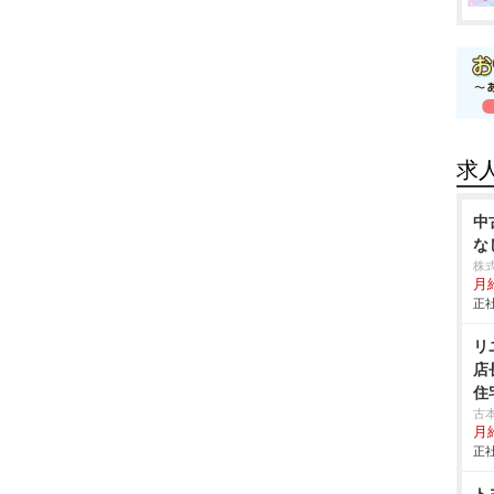
求
中
な
株
月
正社
リ
店
住
古
月
正社