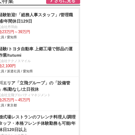
人特集
さらに見る
経験歓迎!「総務人事スタッフ」/管理職
補/年間休日129日
式会社丹羽由
給23万円～39万円
員 / 愛知県
経験/トヨタ自動車 上郷工場で部品の運
業/tutumi
式会社テクノスマイル
2,100円
員 / 派遣社員 / 愛知県
川エリア「立飛グループ」の「設備管
」/転勤なし/土日祝休
式会社立飛プロパティマネジメント
給25万円～45万円
員 / 東京都
婚式場レストランのフレンチ料理人/調理
タッフ・本格フレンチ体験勤務も可能/年
休日120日以上