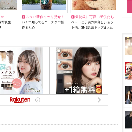
とめ
スタバ新作イッキ見せ！
天使級に可愛い子供たち
猫写真集…
いくつ知ってる？ スタバ新
ペットと子供の仲良しショッ
リ
作まとめ
ト他、SNS話題キッズまとめ