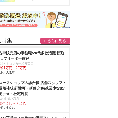
人特集
さらに見る
古車販売店の事務職/20代多数活躍/転勤
し/フリーター歓迎
式会社ジョブカーズ 守口店
給21万円～22万円
員 / 大阪府
ユースショップの総合職 店舗スタッフ・
長候補/未経験可・研修充実/残業少なめ/
宅手当・社宅制度
本市場 新小岩店
給24万円～35万円
員 / 東京都