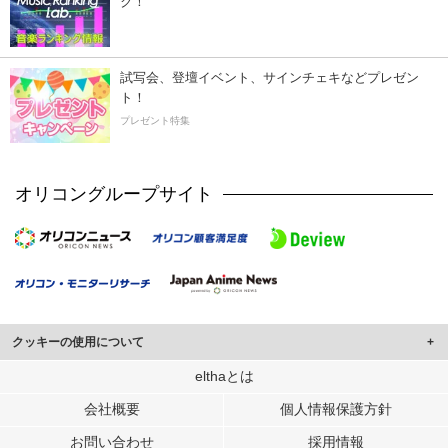
ク！
試写会、登壇イベント、サインチェキなどプレゼン
ト！
プレゼント特集
オリコングループサイト
クッキーの使用について
このサイトでは Cookie を使用して、ユーザーに合わせたコンテンツや広告の
elthaとは
表示、ソーシャル メディア機能の提供、広告の表示回数やクリック数の測定を
会社概要
個人情報保護方針
行っています。
また、ユーザーによるサイトの利用状況についても情報を収集し、ソーシャル
お問い合わせ
採用情報
メディアや広告配信、データ解析の各パートナーに提供しています。