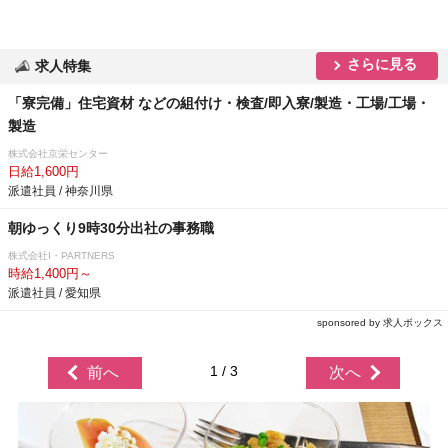
さらに見る
求人特集
「寮完備」住宅資材 などの組付け・検査/即入寮/製造・工場/工場・
製造
株式会社京栄センター
日給1,600円
派遣社員 / 神奈川県
朝ゆっくり9時30分出社の事務職
株式会社I・PARTNERS
時給1,400円～
派遣社員 / 愛知県
sponsored by 求人ボックス
1 / 3
前へ
次へ