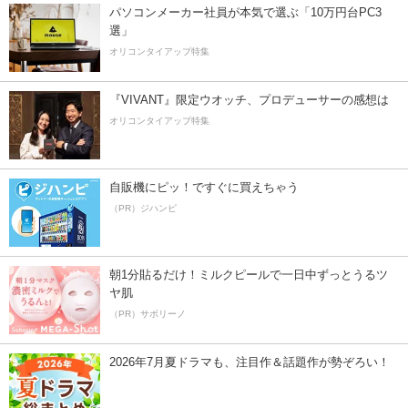
パソコンメーカー社員が本気で選ぶ「10万円台PC3
選」
オリコンタイアップ特集
『VIVANT』限定ウオッチ、プロデューサーの感想は
オリコンタイアップ特集
自販機にピッ！ですぐに買えちゃう
（PR）ジハンピ
朝1分貼るだけ！ミルクピールで一日中ずっとうるツ
ヤ肌
（PR）サボリーノ
2026年7月夏ドラマも、注目作＆話題作が勢ぞろい！