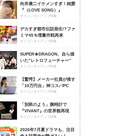
向井康二イケメンすぎ！純愛
『（LOVE SONG）』
オリコンタイアップ特集
デカすぎ都市伝説発生!?ファ
ミマ45％増量作戦再来
オリコンタイアップ特集
SUPER★DRAGON、自ら描
いた”レトロフューチャー”
オリコンタイアップ特集
【驚愕】メーカー社員が推す
「10万円台」神コスパPC
オリコンタイアップ特集
「別班のよう」腕時計で
『VIVANT』の世界観再現
オリコンタイアップ特集
2026年7月夏ドラマも、注目