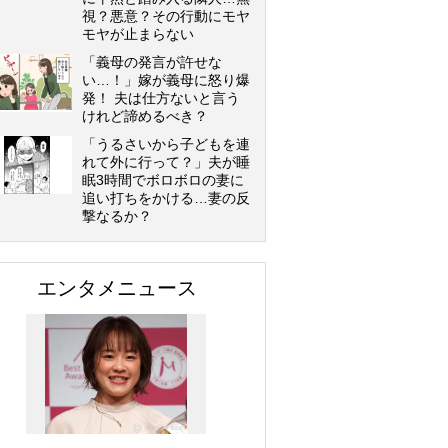
視？悪意？その行動にモヤ
モヤが止まらない
「義母の発言が許せな
い…！」嫁が義母に怒り爆
発！ 夫は仕方ないと言う
けれど諦めるべき？
「うるさいから子どもを連
れて外に行って？」夫が睡
眠3時間でボロボロの妻に
追い打ちをかける…妻の反
撃なるか？
エンタメニュース