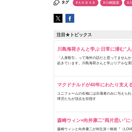
タグ
#ＡＫＢ４８
#小嶋陽菜
#
注目★トピックス
川島海荷さんと学ぶ 日常に潜む“人
「人身取引」って海外の話だと思ってませんか
起きています。川島海荷さんと学ぶリアルな実
マクドナルドが40年にわたり支え
ユニフォームの右袖には出場者のみに与えられ
球児たちが頂点を目指す
森崎ウィン×向井康二“両片思い”
森崎ウィンと向井康二がW主演！映画『（LOVE S