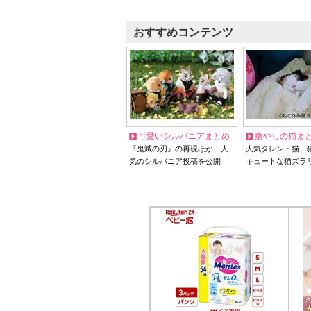
おすすめコンテンツ
可愛いシルバニアまとめ
癒やしの猫ま
『鬼滅の刃』の再現ほか、人
人気タレント猫、
気のシルバニア投稿を公開
キュートな猫ズラ