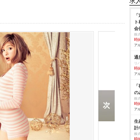
求
「
ト
会
株式
時給
アル
通
リ
時給
アル
「
の
株
時給
アル
生
計
株
時給