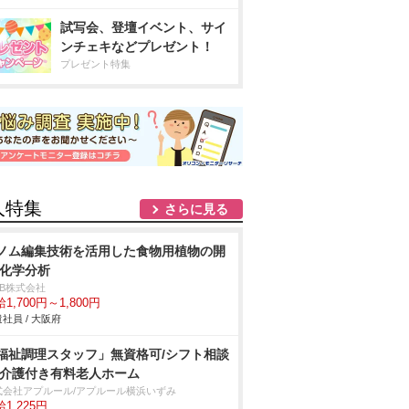
試写会、登壇イベント、サイ
ンチェキなどプレゼント！
プレゼント特集
人特集
さらに見る
ノム編集技術を活用した食物用植物の開
/化学分析
DB株式会社
1,700円～1,800円
社員 / 大阪府
福祉調理スタッフ」無資格可/シフト相談
/介護付き有料老人ホーム
式会社アプルール/アプルール横浜いずみ
1,225円