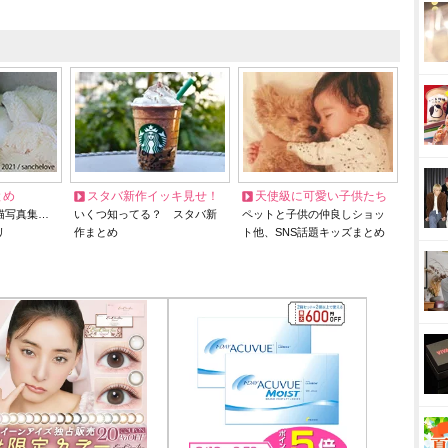
とめ
スタバ新作イッキ見せ！
天使級に可愛い子供たち
猫写真集…
いくつ知ってる？ スタバ新
ペットと子供の仲良しショッ
リ
作まとめ
ト他、SNS話題キッズまとめ