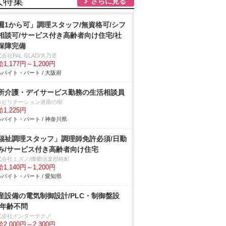
人特集
さらに見る
週1から可」調理スタッフ/無資格可/シフ
相談可/サービス付き高齢者向け住宅/社
保障完備
会社PAL GLAD/大乃里
1,177円～1,200円
バイト・パート / 大阪府
所介護・デイサービス勤務の生活相談員
ハビリテーション港南の樹
1,225円
バイト・パート / 神奈川県
福祉調理スタッフ」調理師免許必須/日勤
み/サービス付き高齢者向け住宅
式会社ミズノ/燦郷倶楽部柊町
1,140円～1,200円
バイト・パート / 愛知県
産設備の電気制御設計/PLC・制御盤設
/年齢不問
式会社インターテクノ
2,000円～2,300円