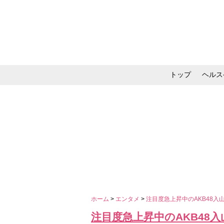
トップ
ヘルス
メイク・コスメ・スキ
ホーム
>
エンタメ
>
注目度急上昇中のAKB48入山
注目度急上昇中のAKB48入