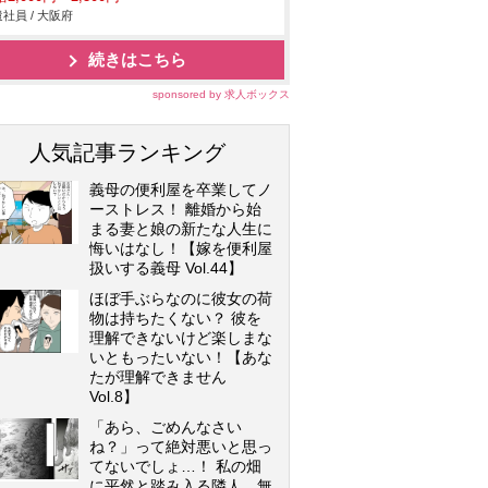
社員 / 大阪府
続きはこちら
sponsored by 求人ボックス
人気記事ランキング
義母の便利屋を卒業してノ
ーストレス！ 離婚から始
まる妻と娘の新たな人生に
悔いはなし！【嫁を便利屋
扱いする義母 Vol.44】
ほぼ手ぶらなのに彼女の荷
物は持ちたくない？ 彼を
理解できないけど楽しまな
いともったいない！【あな
たが理解できません
Vol.8】
「あら、ごめんなさい
ね？」って絶対悪いと思っ
てないでしょ…！ 私の畑
に平然と踏み入る隣人…無