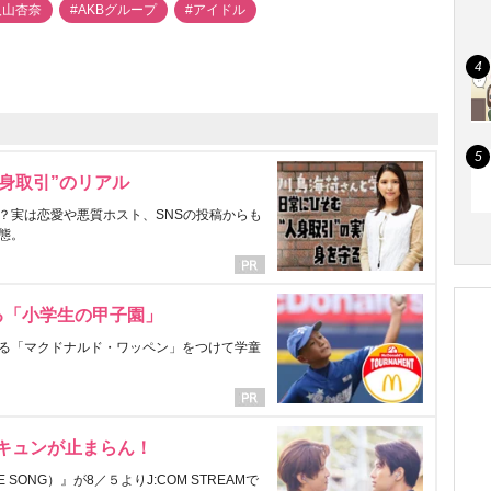
入山杏奈
#AKBグループ
#アイドル
身取引”のリアル
？実は恋愛や悪質ホスト、SNSの投稿からも
態。
る「小学生の甲子園」
る「マクドナルド・ワッペン」をつけて学童
にキュンが止まらん！
ONG）』が8／５よりJ:COM STREAMで