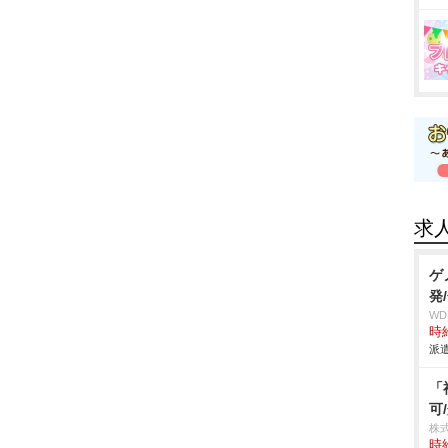
求
ゲ
発
W
時給
派遣
「
可
株
時給