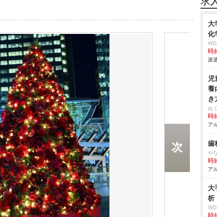
求
大
化
W
時給
派遣
児
養
き
ぬ
時給
アル
歯
な
時給
アル
大
析
W
時給