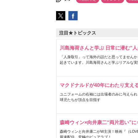
注目★トピックス
川島海荷さんと学ぶ 日常に潜む“人
「人身取引」って海外の話だと思ってませんか
起きています。川島海荷さんと学ぶリアルな実
マクドナルドが40年にわたり支え
ユニフォームの右袖には出場者のみに与えられ
球児たちが頂点を目指す
森崎ウィン×向井康二“両片思い”
森崎ウィンと向井康二がW主演！映画『（LOVE S
最速配信。究極のピュアラブ！