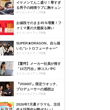
イケメンてんこ盛り！尊すぎ
る男子の純情ラブに胸キュン
オリコンタイアップ特集
お値段そのまま45％増量！フ
ァミマ夏の大盤振る舞い
オリコンタイアップ特集
SUPER★DRAGON、自ら描
いた”レトロフューチャー”
オリコンタイアップ特集
【驚愕】メーカー社員が推す
「10万円台」神コスパPC
オリコンタイアップ特集
『VIVANT』限定ウオッチ、
プロデューサーの感想は
オリコンタイアップ特集
2026年7月夏ドラマも、注目
作＆話題作が勢ぞろい！