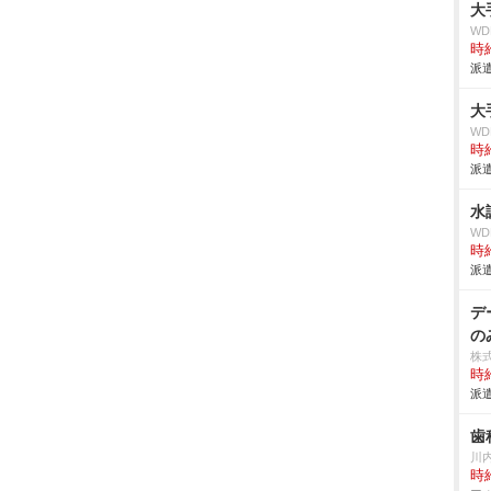
大
W
時給
派遣
大
W
時給
派遣
水
W
時給
派遣
デ
の
株
時給
派遣
歯
川
時給