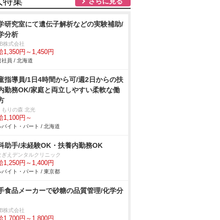
人特集
さらに見る
学研究室にて遺伝子解析などの実験補助/
学分析
DB株式会社
1,350円～1,450円
社員 / 北海道
童指導員/1日4時間から可/週2日からの扶
内勤務OK/家庭と両立しやすい柔軟な働
方
くもりの森 北光
1,100円～
バイト・パート / 北海道
科助手/未経験OK・扶養内勤務OK
ぎえデンタルクリニック
1,250円～1,400円
バイト・パート / 東京都
手食品メーカーで砂糖の品質管理/化学分
DB株式会社
1,700円～1,800円