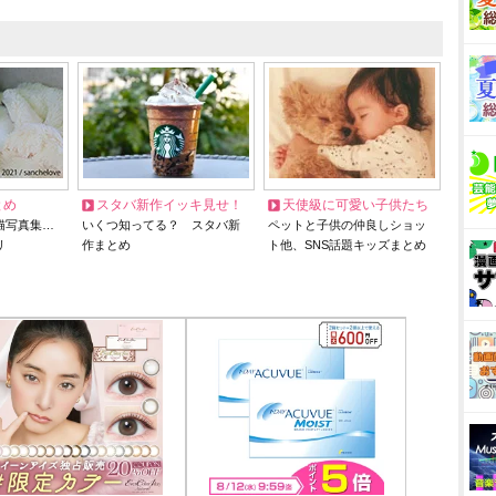
とめ
スタバ新作イッキ見せ！
天使級に可愛い子供たち
猫写真集…
いくつ知ってる？ スタバ新
ペットと子供の仲良しショッ
リ
作まとめ
ト他、SNS話題キッズまとめ