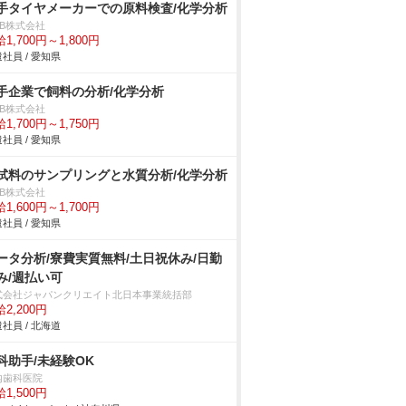
手タイヤメーカーでの原料検査/化学分析
DB株式会社
1,700円～1,800円
社員 / 愛知県
手企業で飼料の分析/化学分析
DB株式会社
1,700円～1,750円
社員 / 愛知県
試料のサンプリングと水質分析/化学分析
DB株式会社
1,600円～1,700円
社員 / 愛知県
ータ分析/寮費実質無料/土日祝休み/日勤
み/週払い可
式会社ジャパンクリエイト北日本事業統括部
2,200円
社員 / 北海道
科助手/未経験OK
内歯科医院
1,500円