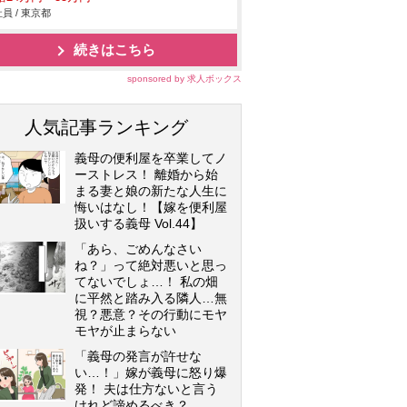
員 / 東京都
続きはこちら
sponsored by 求人ボックス
人気記事ランキング
義母の便利屋を卒業してノ
ーストレス！ 離婚から始
まる妻と娘の新たな人生に
悔いはなし！【嫁を便利屋
扱いする義母 Vol.44】
「あら、ごめんなさい
ね？」って絶対悪いと思っ
てないでしょ…！ 私の畑
に平然と踏み入る隣人…無
視？悪意？その行動にモヤ
モヤが止まらない
「義母の発言が許せな
い…！」嫁が義母に怒り爆
発！ 夫は仕方ないと言う
けれど諦めるべき？