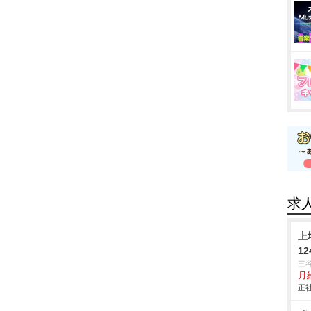
求
上
1
三
月給
正社