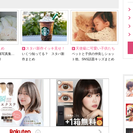
とめ
スタバ新作イッキ見せ！
天使級に可愛い子供たち
猫写真集…
いくつ知ってる？ スタバ新
ペットと子供の仲良しショッ
リ
作まとめ
ト他、SNS話題キッズまとめ