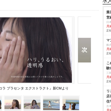
求
業
営
日
月
正社
マ
株
月給
正社
こ
験
三
月
正社
ラ プラセンタ エクストラクト』新CMより
リ
店
住
古
月