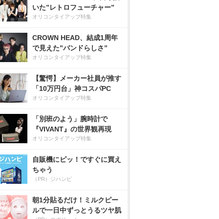
いた”レトロフューチャー”
オリコンタイアップ特集
CROWN HEAD、結成1周年
で見えた”バンドらしさ”
オリコンタイアップ特集
【驚愕】メーカー社員が推す
「10万円台」神コスパPC
オリコンタイアップ特集
「別班のよう」腕時計で
『VIVANT』の世界観再現
オリコンタイアップ特集
自販機にピッ！ですぐに買え
ちゃう
（PR）ジハンピ
朝1分貼るだけ！ミルクピー
ルで一日中ずっとうるツヤ肌