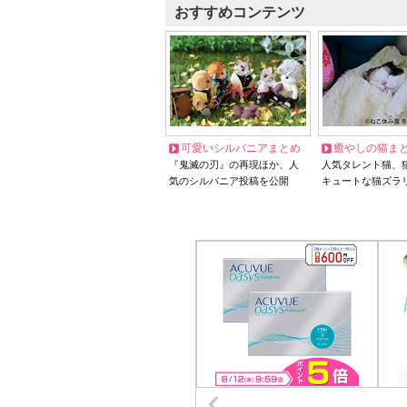
おすすめコンテンツ
可愛いシルバニアまとめ
癒やしの猫ま
『鬼滅の刃』の再現ほか、人
人気タレント猫、
気のシルバニア投稿を公開
キュートな猫ズラ