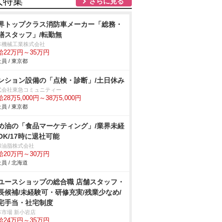
人特集
さらに見る
界トップクラス消防車メーカー「総務・
繕スタッフ」/転勤無
本機械工業株式会社
給22万円～35万円
員 / 東京都
ンション設備の「点検・診断」/土日休み
式会社東急コミュニティー
28万5,000円～38万5,000円
員 / 東京都
め油の「食品マーケティング」/業界未経
OK/17時に退社可能
和油脂株式会社
給20万円～30万円
員 / 北海道
ユースショップの総合職 店舗スタッフ・
長候補/未経験可・研修充実/残業少なめ/
宅手当・社宅制度
本市場 新小岩店
給24万円～35万円