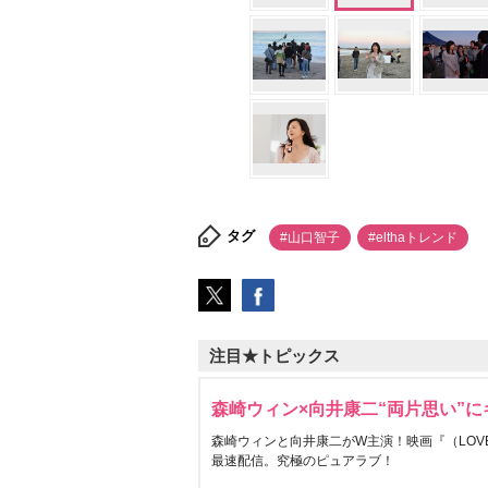
タグ
#山口智子
#elthaトレンド
注目★トピックス
森崎ウィン×向井康二“両片思い”
森崎ウィンと向井康二がW主演！映画『（LOVE S
最速配信。究極のピュアラブ！