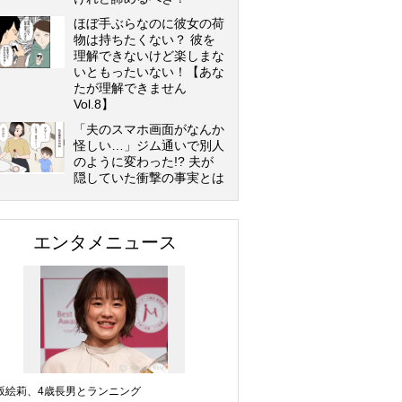
ほぼ手ぶらなのに彼女の荷
物は持ちたくない？ 彼を
理解できないけど楽しまな
いともったいない！【あな
たが理解できません
Vol.8】
「夫のスマホ画面がなんか
怪しい…」ジム通いで別人
のように変わった!? 夫が
隠していた衝撃の事実とは
エンタメニュース
坂絵莉、4歳長男とランニング