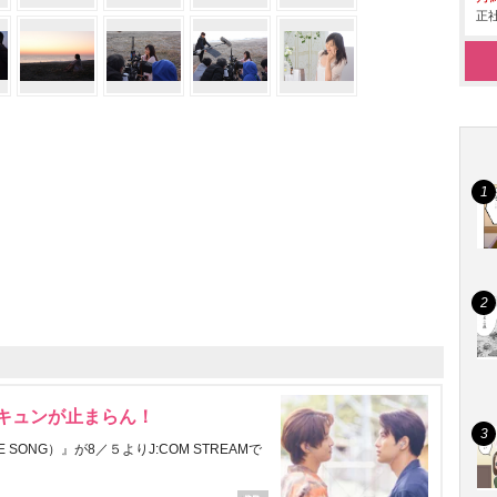
正社
にキュンが止まらん！
ONG）』が8／５よりJ:COM STREAMで