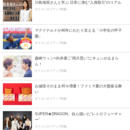
川島海荷さんと学ぶ 日常に潜む“人身取引”のリアル
オリコンタイアップ特集
マクドナルドが40年にわたり支える「小学生の甲子
園」
オリコンタイアップ特集
森崎ウィン×向井康二“両片思い”にキュンが止まら
ん！
オリコンタイアップ特集
お値段そのまま45％増量！ファミマ夏の大盤振る舞
い
オリコンタイアップ特集
SUPER★DRAGON、自ら描いた”レトロフューチャ
ー”
オリコンタイアップ特集