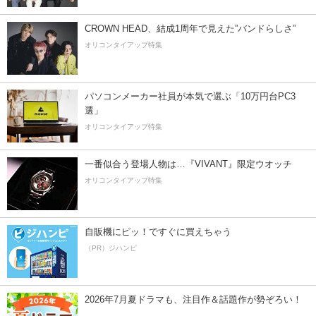
CROWN HEAD、結成1周年で見えた”バンドらしさ”
オリコンタイアップ特集
パソコンメーカー社員が本気で選ぶ「10万円台PC3
選」
オリコンタイアップ特集
一番似合う登場人物は…『VIVANT』限定ウオッチ
オリコンタイアップ特集
自販機にピッ！ですぐに買えちゃう
（PR）ジハンピ
2026年7月夏ドラマも、注目作＆話題作が勢ぞろい！