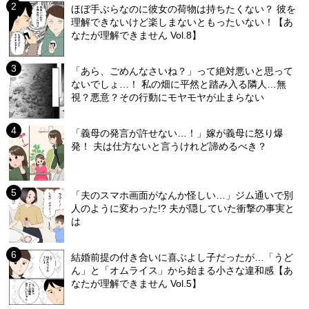
ほぼ手ぶらなのに彼女の荷物は持ちたくない？ 彼を
理解できないけど楽しまないともったいない！【あ
なたが理解できません Vol.8】
「あら、ごめんなさいね？」って絶対悪いと思って
ないでしょ…！ 私の畑に平然と踏み入る隣人…無
視？悪意？その行動にモヤモヤが止まらない
「義母の発言が許せない…！」嫁が義母に怒り爆
発！ 夫は仕方ないと言うけれど諦めるべき？
「夫のスマホ画面がなんか怪しい…」ジム通いで別
人のように変わった!? 夫が隠していた衝撃の事実と
は
結婚前提の付き合いに喜ぶよし子だったが…「うど
ん」と「オムライス」から始まる小さな違和感【あ
なたが理解できません Vol.5】