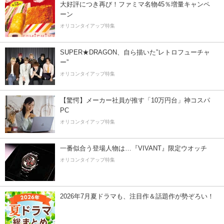
大好評につき再び！ファミマ名物45％増量キャンペ
ーン
オリコンタイアップ特集
SUPER★DRAGON、自ら描いた”レトロフューチャ
ー”
オリコンタイアップ特集
【驚愕】メーカー社員が推す「10万円台」神コスパ
PC
オリコンタイアップ特集
一番似合う登場人物は…『VIVANT』限定ウオッチ
オリコンタイアップ特集
2026年7月夏ドラマも、注目作＆話題作が勢ぞろい！