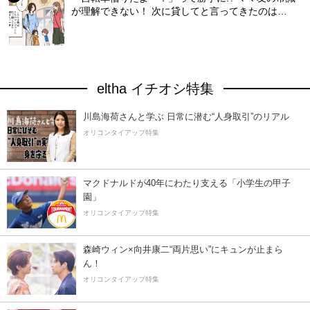
が理解できない！ 次に貸してと言ってきたのは…
eltha イチオシ特集
川島海荷さんと学ぶ 日常に潜む“人身取引”のリアル
オリコンタイアップ特集
マクドナルドが40年にわたり支える「小学生の甲子
園」
オリコンタイアップ特集
森崎ウィン×向井康二“両片思い”にキュンが止まら
ん！
オリコンタイアップ特集