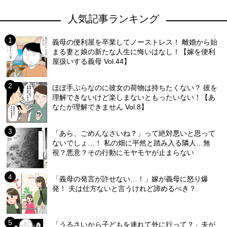
人気記事ランキング
義母の便利屋を卒業してノーストレス！ 離婚から始
まる妻と娘の新たな人生に悔いはなし！【嫁を便利
屋扱いする義母 Vol.44】
ほぼ手ぶらなのに彼女の荷物は持ちたくない？ 彼を
理解できないけど楽しまないともったいない！【あ
なたが理解できません Vol.8】
「あら、ごめんなさいね？」って絶対悪いと思って
ないでしょ…！ 私の畑に平然と踏み入る隣人…無
視？悪意？その行動にモヤモヤが止まらない
「義母の発言が許せない…！」嫁が義母に怒り爆
発！ 夫は仕方ないと言うけれど諦めるべき？
「うるさいから子どもを連れて外に行って？」夫が