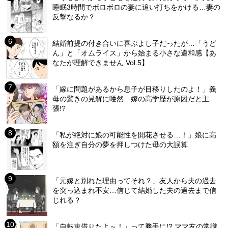
睡眠3時間でボロボロの妻に追い打ちをかける…妻の
反撃なるか？
結婚前提の付き合いに喜ぶよし子だったが…「うど
ん」と「オムライス」から始まる小さな違和感【あ
なたが理解できません Vol.5】
「嫁に問題があるから息子が目移りしたのよ！」義
母の驚きの見解に唖然…嫁の高学歴が原因だと主
張!?
「私が絶対に娘の可能性を開花させる…！」娘に高
額を注ぎ自分の夢を押しつけた母の大誤算
「元嫁と別れた理由ってそれ？」友人から夫の過去
を突っ込まれ不安…信じて結婚した夫の過去まで信
じれる？
「自転車借りたよ～！」って勝手に!? ママ友の常識