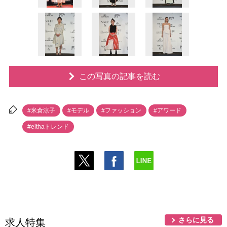
この写真の記事を読む
#米倉涼子
#モデル
#ファッション
#アワード
#elthaトレンド
さらに見る
求人特集