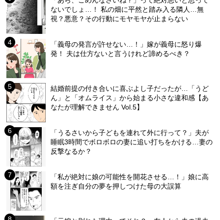
「あら、ごめんなさいね？」って絶対悪いと思って
ないでしょ…！ 私の畑に平然と踏み入る隣人…無
視？悪意？その行動にモヤモヤが止まらない
「義母の発言が許せない…！」嫁が義母に怒り爆
発！ 夫は仕方ないと言うけれど諦めるべき？
結婚前提の付き合いに喜ぶよし子だったが…「うど
ん」と「オムライス」から始まる小さな違和感【あ
なたが理解できません Vol.5】
「うるさいから子どもを連れて外に行って？」夫が
睡眠3時間でボロボロの妻に追い打ちをかける…妻の
反撃なるか？
「私が絶対に娘の可能性を開花させる…！」娘に高
額を注ぎ自分の夢を押しつけた母の大誤算