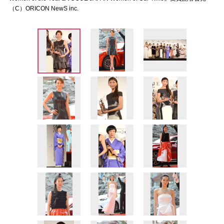
（C）ORICON NewS inc.