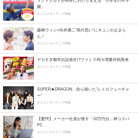
マクドナルドが40年にわたり支える「小学生の甲子
園」
オリコンタイアップ特集
森崎ウィン×向井康二“両片思い”にキュンが止まら
ん！
オリコンタイアップ特集
デカすぎ都市伝説発生!?ファミマ45％増量作戦再来
オリコンタイアップ特集
SUPER★DRAGON、自ら描いた”レトロフューチャ
ー”
オリコンタイアップ特集
【驚愕】メーカー社員が推す「10万円台」神コスパ
PC
オリコンタイアップ特集