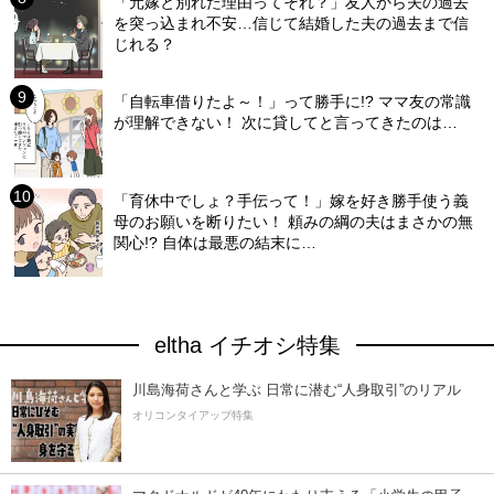
「元嫁と別れた理由ってそれ？」友人から夫の過去
を突っ込まれ不安…信じて結婚した夫の過去まで信
じれる？
「自転車借りたよ～！」って勝手に!? ママ友の常識
が理解できない！ 次に貸してと言ってきたのは…
「育休中でしょ？手伝って！」嫁を好き勝手使う義
母のお願いを断りたい！ 頼みの綱の夫はまさかの無
関心!? 自体は最悪の結末に…
eltha イチオシ特集
川島海荷さんと学ぶ 日常に潜む“人身取引”のリアル
オリコンタイアップ特集