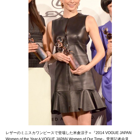
レザーのミニスカワンピースで登場した米倉涼子＝『2014 VOGUE JAPAN
Women of the Year＆VOGUE JAPAN Women of Our Time』受賞記者会見