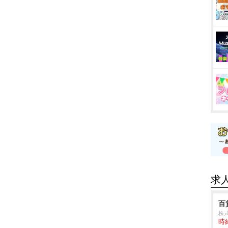
求
百
株
時給