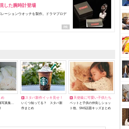
表現した腕時計登場
ラボレーションウオッチを製作。ドラマプロデ
とめ
スタバ新作イッキ見せ！
天使級に可愛い子供たち
猫写真集…
いくつ知ってる？ スタバ新
ペットと子供の仲良しショッ
リ
作まとめ
ト他、SNS話題キッズまとめ