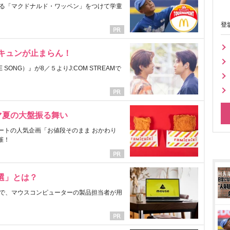
る「マクドナルド・ワッペン」をつけて学童
登
にキュンが止まらん！
ONG）』が8／５よりJ:COM STREAMで
マ夏の大盤振る舞い
ートの人気企画「お値段そのまま おかわり
催！
選」とは？
で、マウスコンピューターの製品担当者が用