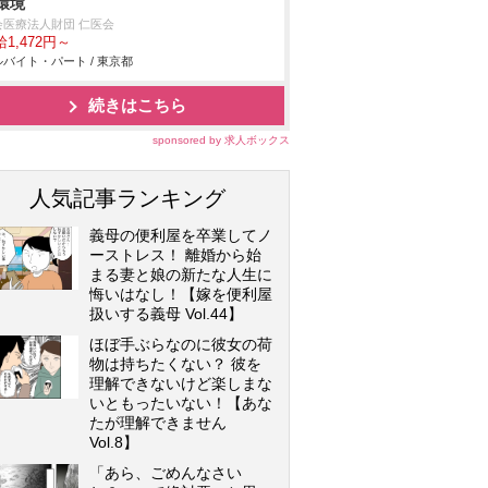
環境
会医療法人財団 仁医会
1,472円～
バイト・パート / 東京都
続きはこちら
sponsored by 求人ボックス
人気記事ランキング
義母の便利屋を卒業してノ
ーストレス！ 離婚から始
まる妻と娘の新たな人生に
悔いはなし！【嫁を便利屋
扱いする義母 Vol.44】
ほぼ手ぶらなのに彼女の荷
物は持ちたくない？ 彼を
理解できないけど楽しまな
いともったいない！【あな
たが理解できません
Vol.8】
「あら、ごめんなさい