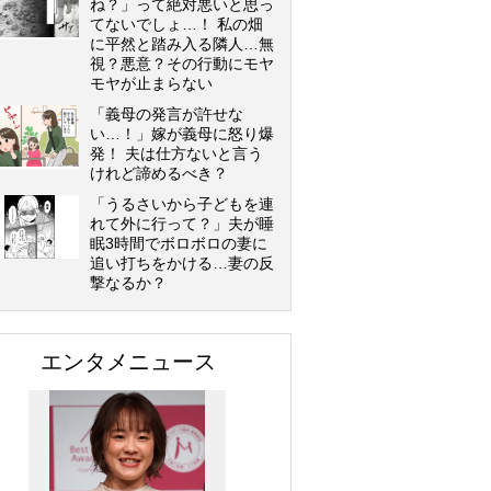
ね？」って絶対悪いと思っ
てないでしょ…！ 私の畑
に平然と踏み入る隣人…無
視？悪意？その行動にモヤ
モヤが止まらない
「義母の発言が許せな
い…！」嫁が義母に怒り爆
発！ 夫は仕方ないと言う
けれど諦めるべき？
「うるさいから子どもを連
れて外に行って？」夫が睡
眠3時間でボロボロの妻に
追い打ちをかける…妻の反
撃なるか？
エンタメニュース