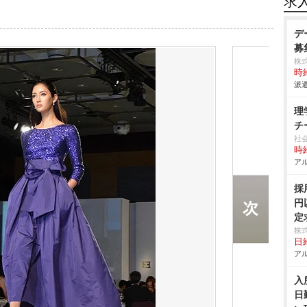
求
デ
募
株
時給
派遣
理
チ
社
時給
アル
採
円
定
株
日給
アル
入
日