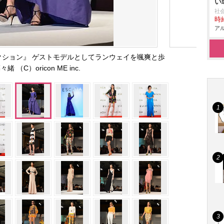
い
社
時給
アル
コレクション』 ゲストモデルとしてランウェイを颯爽と歩
緒 （C）oricon ME inc.