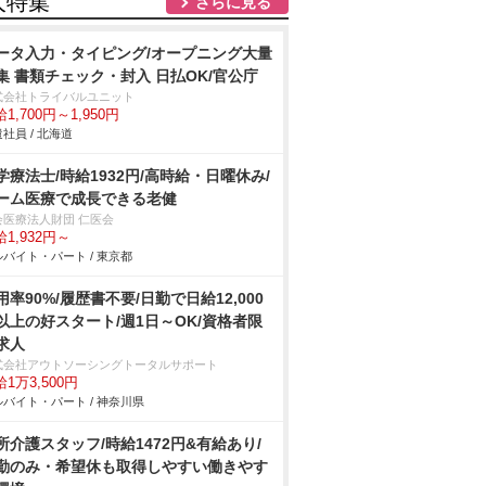
人特集
さらに見る
ータ入力・タイピング/オープニング大量
集 書類チェック・封入 日払OK/官公庁
式会社トライバルユニット
1,700円～1,950円
社員 / 北海道
学療法士/時給1932円/高時給・日曜休み/
ーム医療で成長できる老健
会医療法人財団 仁医会
1,932円～
バイト・パート / 東京都
用率90%/履歴書不要/日勤で日給12,000
以上の好スタート/週1日～OK/資格者限
求人
式会社アウトソーシングトータルサポート
1万3,500円
バイト・パート / 神奈川県
所介護スタッフ/時給1472円&有給あり/
勤のみ・希望休も取得しやすい働きやす