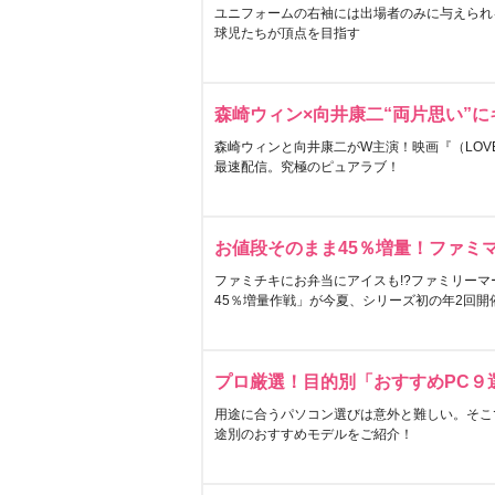
ユニフォームの右袖には出場者のみに与えられ
球児たちが頂点を目指す
森崎ウィン×向井康二“両片思い”
森崎ウィンと向井康二がW主演！映画『（LOVE S
最速配信。究極のピュアラブ！
お値段そのまま45％増量！ファミ
ファミチキにお弁当にアイスも!?ファミリーマ
45％増量作戦」が今夏、シリーズ初の年2回開
プロ厳選！目的別「おすすめPC９
用途に合うパソコン選びは意外と難しい。そこ
途別のおすすめモデルをご紹介！