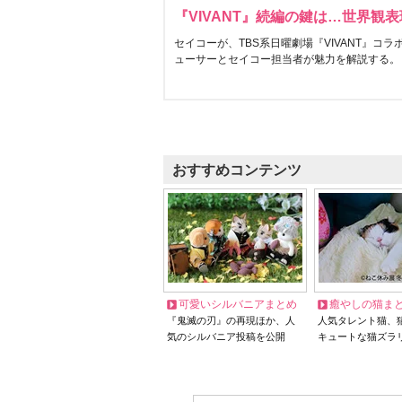
『VIVANT』続編の鍵は…世界観
セイコーが、TBS系日曜劇場『VIVANT』コ
ューサーとセイコー担当者が魅力を解説する。
おすすめコンテンツ
可愛いシルバニアまとめ
癒やしの猫ま
『鬼滅の刃』の再現ほか、人
人気タレント猫、
気のシルバニア投稿を公開
キュートな猫ズラ